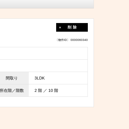
削除
〔物件ID〕 0000060340
間取り
3LDK
所在階／階数
2 階 ／ 10 階