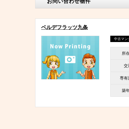
お問い合わせ物件
ベルデフラッツ九条
中古マン
所
交
専有
築