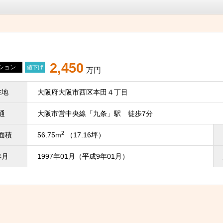
2,450
ション
値下げ
万円
在地
大阪府大阪市西区本田４丁目
通
大阪市営中央線「九条」駅 徒歩7分
2
面積
56.75m
（17.16坪）
年月
1997年01月（平成9年01月）