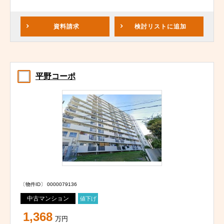
資料請求
検討リスト
に追加
平野コーポ
〔物件ID〕 0000079136
中古マンション
値下げ
1,368
万円