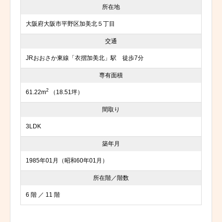
所在地
大阪府大阪市平野区加美北５丁目
交通
JRおおさか東線「衣摺加美北」駅 徒歩7分
専有面積
2
61.22m
（18.51坪）
間取り
3LDK
築年月
1985年01月（昭和60年01月）
所在階／階数
6 階 ／ 11 階