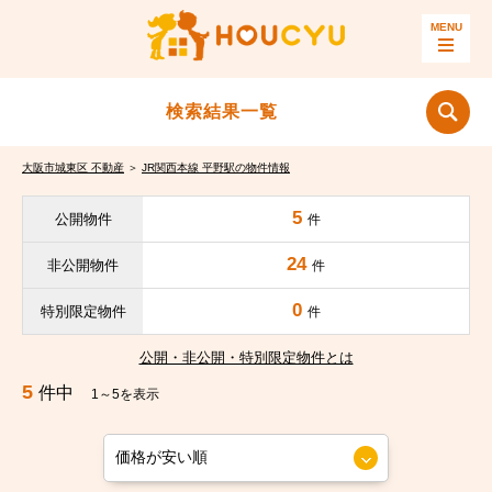
検索結果一覧
大阪市城東区 不動産
＞
JR関西本線 平野駅の物件情報
5
公開物件
件
24
非公開物件
件
0
特別限定物件
件
公開・非公開・特別限定物件とは
5
件中
1～5を表示