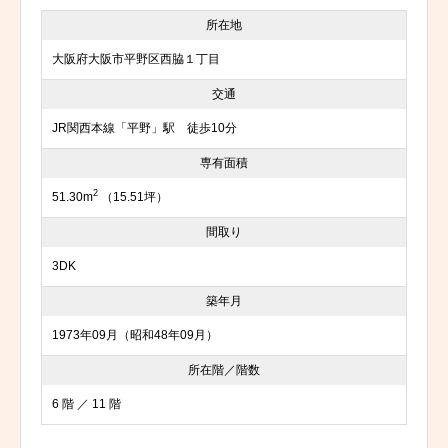
所在地
大阪府大阪市平野区西脇１丁目
交通
JR関西本線「平野」駅 徒歩10分
専有面積
2
51.30m
（15.51坪）
間取り
3DK
築年月
1973年09月（昭和48年09月）
所在階／階数
6 階 ／ 11 階