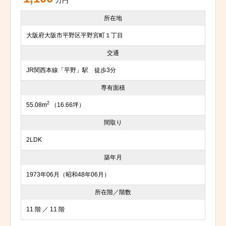
万円
所在地
大阪府大阪市平野区平野宮町１丁目
交通
JR関西本線「平野」駅 徒歩3分
専有面積
2
55.08m
（16.66坪）
間取り
2LDK
築年月
1973年06月（昭和48年06月）
所在階／階数
11 階 ／ 11 階