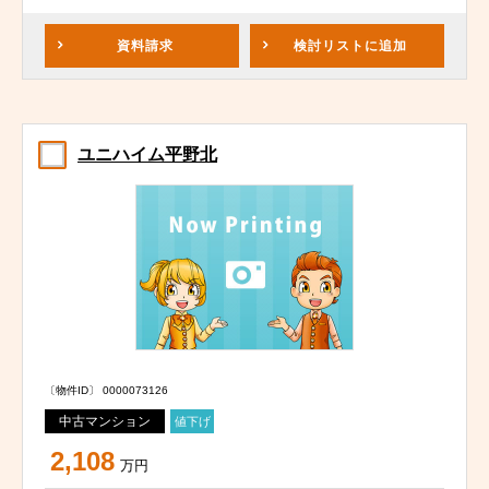
資料請求
検討リスト
に追加
ユニハイム平野北
〔物件ID〕 0000073126
中古マンション
値下げ
2,108
万円