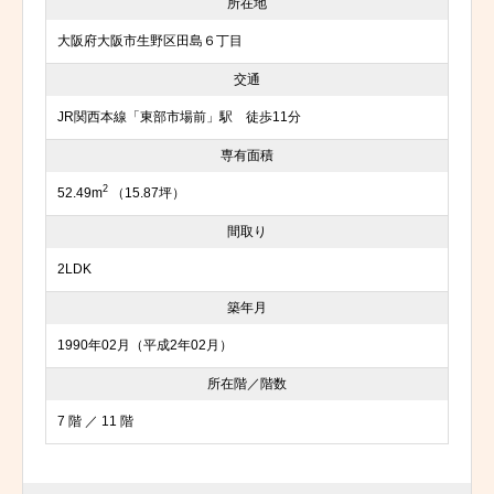
所在地
大阪府大阪市生野区田島６丁目
交通
JR関西本線「東部市場前」駅 徒歩11分
専有面積
2
52.49m
（15.87坪）
間取り
2LDK
築年月
1990年02月（平成2年02月）
所在階／階数
7 階 ／ 11 階