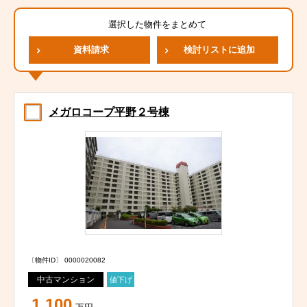
選択した物件をまとめて
資料請求
検討リストに追加
メガロコープ平野２号棟
〔物件ID〕 0000020082
中古マンション
値下げ
1,100