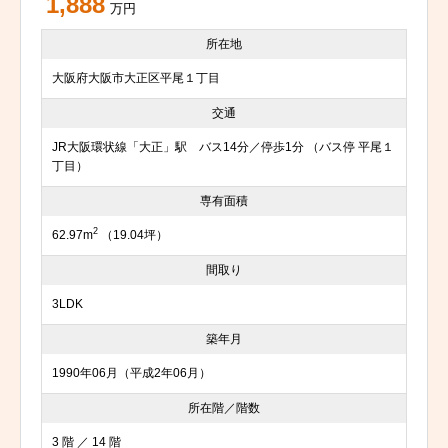
1,888
万円
所在地
大阪府大阪市大正区平尾１丁目
交通
JR大阪環状線「大正」駅 バス14分／停歩1分 （バス停 平尾１
丁目）
専有面積
2
62.97m
（19.04坪）
間取り
3LDK
築年月
1990年06月（平成2年06月）
所在階／階数
3 階 ／ 14 階