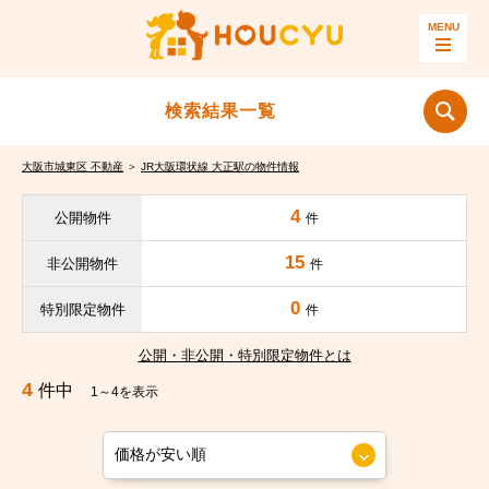
検索結果一覧
大阪市城東区 不動産
＞
JR大阪環状線 大正駅の物件情報
4
公開物件
件
15
非公開物件
件
0
特別限定物件
件
公開・非公開・特別限定物件とは
4
件中
1～4を表示