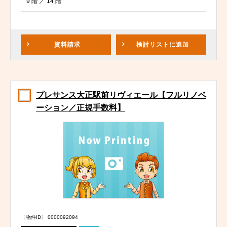
9 階 ／ 14 階
資料請求
検討リスト
に追加
プレサンス大正駅前リヴィエール【フルリノベ
ーション／正規手数料】
〔物件ID〕 0000092094