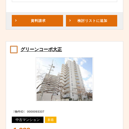
資料請求
検討リスト
に追加
グリーンコーポ大正
〔物件ID〕 0000093337
中古マンション
新着