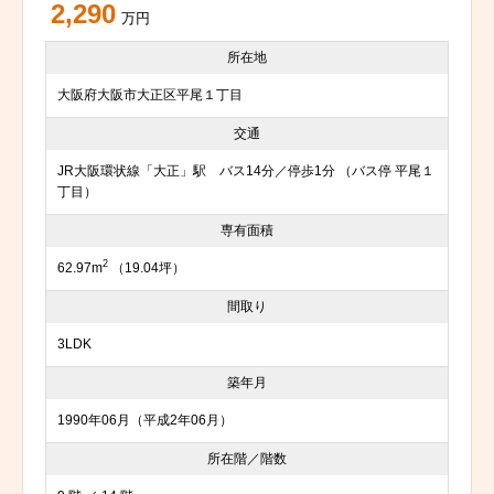
2,290
万円
所在地
大阪府大阪市大正区平尾１丁目
交通
JR大阪環状線「大正」駅 バス14分／停歩1分 （バス停 平尾１
丁目）
専有面積
2
62.97m
（19.04坪）
間取り
3LDK
築年月
1990年06月（平成2年06月）
所在階／階数