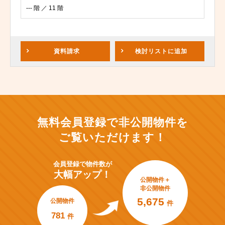
--- 階 ／ 11 階
資料請求
検討リスト
に追加
無料会員登録で非公開物件を
ご覧いただけます！
会員登録で
物件数が
大幅アップ！
公開物件＋
非公開物件
5,675
公開物件
件
781
件