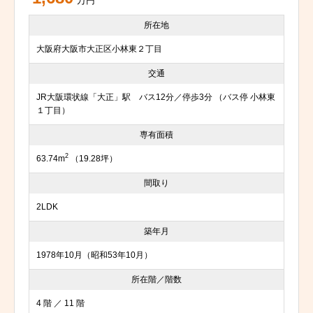
万円
所在地
大阪府大阪市大正区小林東２丁目
交通
JR大阪環状線「大正」駅 バス12分／停歩3分 （バス停 小林東
１丁目）
専有面積
2
63.74m
（19.28坪）
間取り
2LDK
築年月
1978年10月（昭和53年10月）
所在階／階数
4 階 ／ 11 階