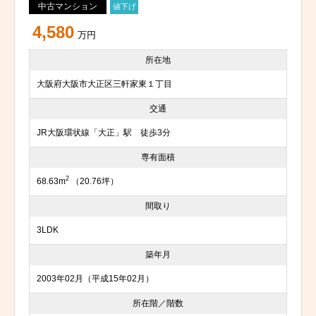
中古マンション
値下げ
4,580
万円
所在地
大阪府大阪市大正区三軒家東１丁目
交通
JR大阪環状線「大正」駅 徒歩3分
専有面積
2
68.63m
（20.76坪）
間取り
3LDK
築年月
2003年02月（平成15年02月）
所在階／階数