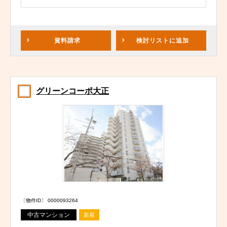
資料請求
検討リスト
に追加
グリーンコーポ大正
〔物件ID〕 0000093264
中古マンション
新着