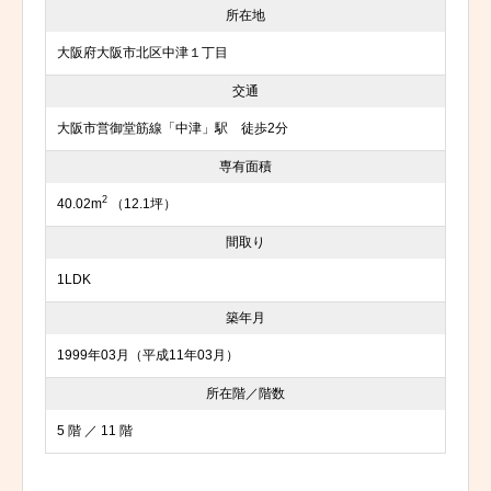
所在地
大阪府大阪市北区中津１丁目
交通
大阪市営御堂筋線「中津」駅 徒歩2分
専有面積
2
40.02m
（12.1坪）
間取り
1LDK
築年月
1999年03月（平成11年03月）
所在階／階数
5 階 ／ 11 階