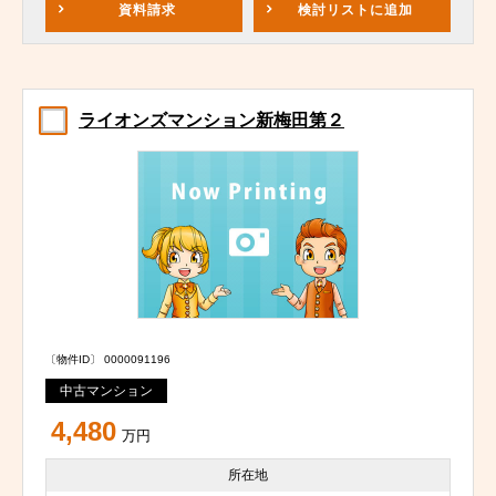
資料請求
検討リスト
に追加
ライオンズマンション新梅田第２
〔物件ID〕 0000091196
中古マンション
4,480
万円
所在地