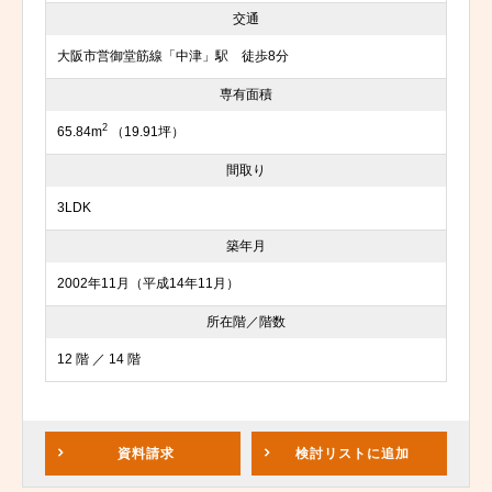
交通
大阪市営御堂筋線「中津」駅 徒歩8分
専有面積
2
65.84m
（19.91坪）
間取り
3LDK
築年月
2002年11月（平成14年11月）
所在階／階数
12 階 ／ 14 階
資料請求
検討リスト
に追加