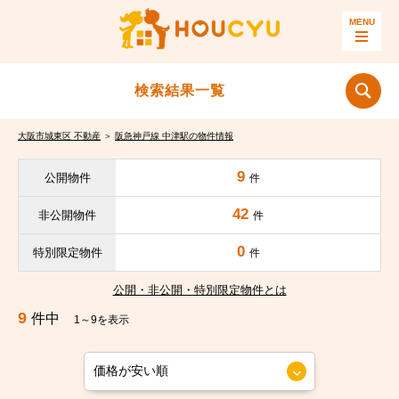
検索結果一覧
大阪市城東区 不動産
＞
阪急神戸線 中津駅の物件情報
9
公開物件
件
42
非公開物件
件
0
特別限定物件
件
公開・非公開・特別限定物件とは
9
件中
1～9を表示