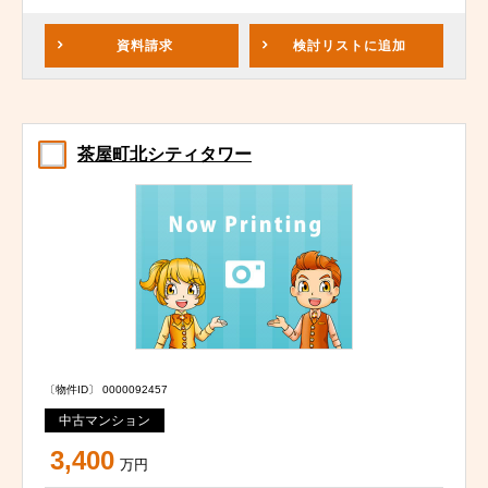
資料請求
検討リスト
に追加
茶屋町北シティタワー
〔物件ID〕 0000092457
中古マンション
3,400
万円