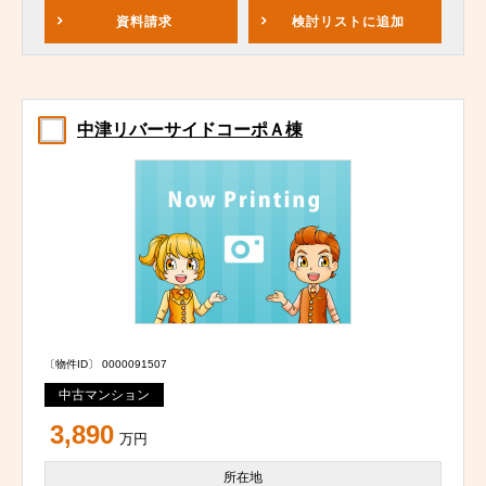
資料請求
検討リスト
に追加
中津リバーサイドコーポＡ棟
〔物件ID〕 0000091507
中古マンション
3,890
万円
所在地