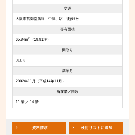
交通
大阪市営御堂筋線「中津」駅 徒歩7分
専有面積
2
65.84m
（19.91坪）
間取り
3LDK
築年月
2002年11月（平成14年11月）
所在階／階数
11 階 ／ 14 階
資料請求
検討リスト
に追加