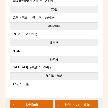
大阪府大阪市北区大淀中２丁目
交通
阪急神戸線「中津」駅 徒歩8分
専有面積
2
53.90m
（16.3坪）
間取り
2LDK
築年月
1999年09月（平成11年09月）
所在階／階数
4 階 ／ 11 階
資料請求
検討リスト
に追加