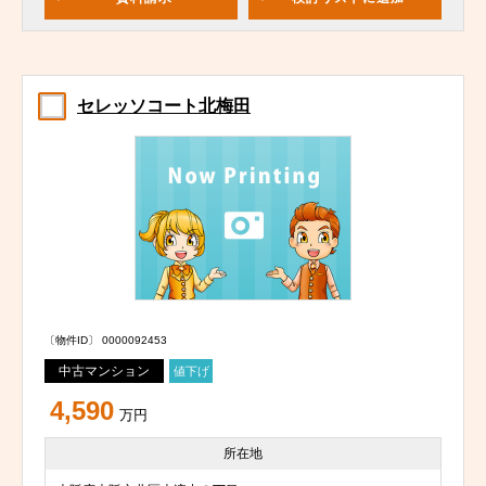
セレッソコート北梅田
〔物件ID〕 0000092453
中古マンション
値下げ
4,590
万円
所在地