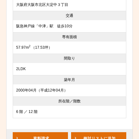
大阪府大阪市北区大淀中３丁目
交通
阪急神戸線「中津」駅 徒歩10分
専有面積
2
57.97m
（17.53坪）
間取り
2LDK
築年月
2000年04月（平成12年04月）
所在階／階数
6 階 ／ 12 階
資料請求
検討リスト
に追加