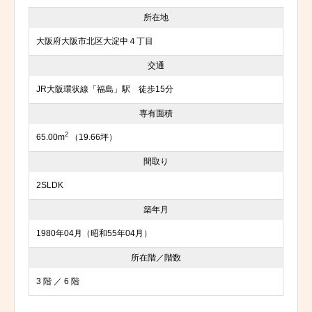
所在地
大阪府大阪市北区大淀中４丁目
交通
JR大阪環状線「福島」駅 徒歩15分
専有面積
2
65.00m
（19.66坪）
間取り
2SLDK
築年月
1980年04月（昭和55年04月）
所在階／階数
3 階 ／ 6 階