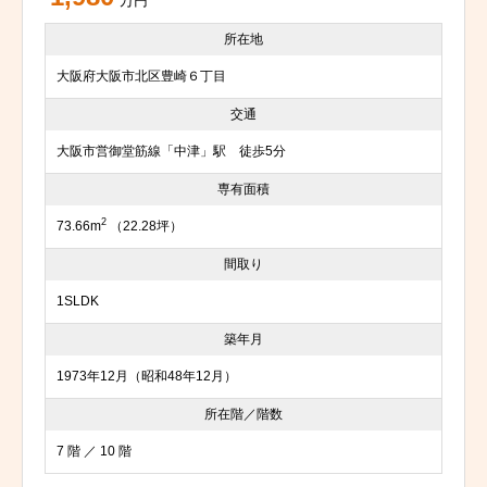
万円
所在地
大阪府大阪市北区豊崎６丁目
交通
大阪市営御堂筋線「中津」駅 徒歩5分
専有面積
2
73.66m
（22.28坪）
間取り
1SLDK
築年月
1973年12月（昭和48年12月）
所在階／階数
7 階 ／ 10 階