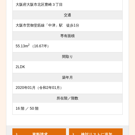
大阪府大阪市北区豊崎３丁目
交通
大阪市営御堂筋線「中津」駅 徒歩1分
専有面積
2
55.13m
（16.67坪）
間取り
2LDK
築年月
2020年01月（令和2年01月）
所在階／階数
16 階 ／ 50 階
資料請求
検討リスト
に追加