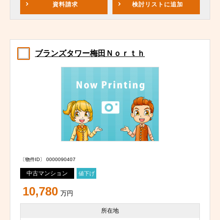
資料請求
検討リスト
に追加
ブランズタワー梅田Ｎｏｒｔｈ
〔物件ID〕 0000090407
中古マンション
値下げ
10,780
万円
所在地