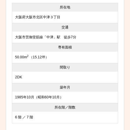
所在地
大阪府大阪市北区中津３丁目
交通
大阪市営御堂筋線「中津」駅 徒歩7分
専有面積
2
50.00m
（15.12坪）
間取り
2DK
築年月
1985年10月（昭和60年10月）
所在階／階数
6 階 ／ 7 階