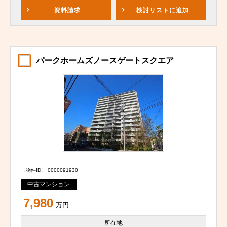
資料請求
検討リスト
に追加
パークホームズノースゲートスクエア
〔物件ID〕 0000091930
中古マンション
7,980
万円
所在地