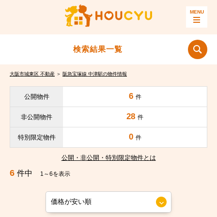
検索結果一覧
大阪市城東区 不動産
＞
阪急宝塚線 中津駅の物件情報
6
公開物件
件
28
非公開物件
件
0
特別限定物件
件
公開・非公開・特別限定物件とは
6
件中
1～6を表示