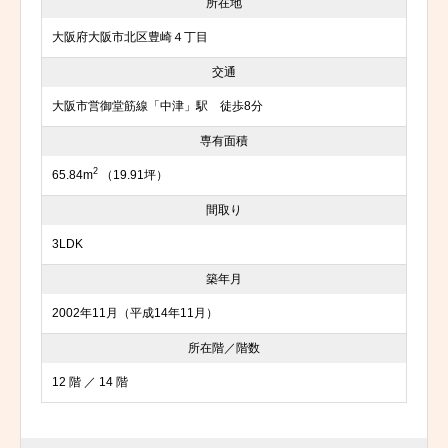
所在地
大阪府大阪市北区豊崎４丁目
交通
大阪市営御堂筋線「中津」駅 徒歩8分
専有面積
2
65.84m
（19.91坪）
間取り
3LDK
築年月
2002年11月（平成14年11月）
所在階／階数
12 階 ／ 14 階