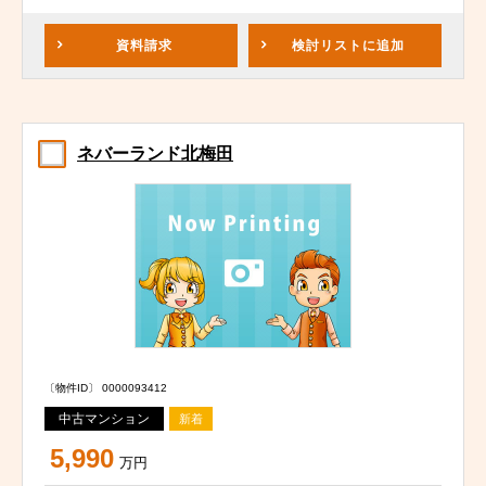
資料請求
検討リスト
に追加
ネバーランド北梅田
〔物件ID〕 0000093412
中古マンション
新着
5,990
万円