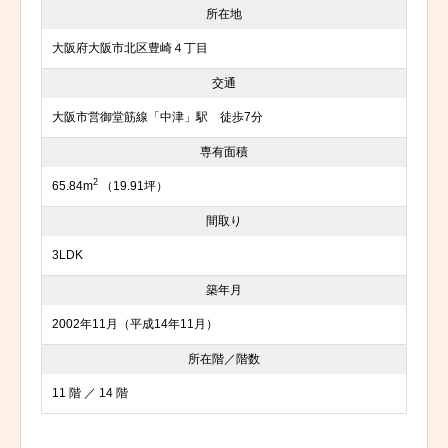
所在地
大阪府大阪市北区豊崎４丁目
交通
大阪市営御堂筋線「中津」駅 徒歩7分
専有面積
2
65.84m
（19.91坪）
間取り
3LDK
築年月
2002年11月（平成14年11月）
所在階／階数
11 階 ／ 14 階