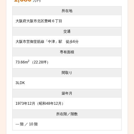
万円
所在地
大阪府大阪市北区豊崎６丁目
交通
大阪市営御堂筋線「中津」駅 徒歩6分
専有面積
2
73.66m
（22.28坪）
間取り
3LDK
築年月
1973年12月（昭和48年12月）
所在階／階数
--- 階 ／ 10 階