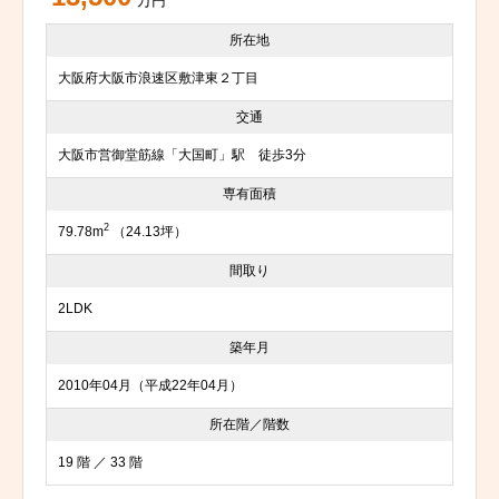
万円
所在地
大阪府大阪市浪速区敷津東２丁目
交通
大阪市営御堂筋線「大国町」駅 徒歩3分
専有面積
2
79.78m
（24.13坪）
間取り
2LDK
築年月
2010年04月（平成22年04月）
所在階／階数
19 階 ／ 33 階