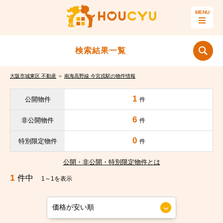
検索結果一覧
大阪市城東区 不動産
＞
南海高野線 今宮戎駅の物件情報
1
公開物件
件
6
非公開物件
件
0
特別限定物件
件
公開・非公開・特別限定物件とは
1
件中
1～1を表示