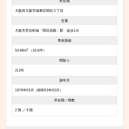
所在地
大阪府大阪市城東区関目５丁目
交通
大阪市営谷町線「関目高殿」駅 徒歩1分
専有面積
2
54.88m
（16.6坪）
間取り
2LDK
築年月
1978年03月（昭和53年03月）
所在階／階数
2 階 ／ 9 階