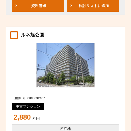
資料請求
検討リスト
に追加
ルネ旭公園
〔物件ID〕 0000092407
中古マンション
2,880
万円
所在地