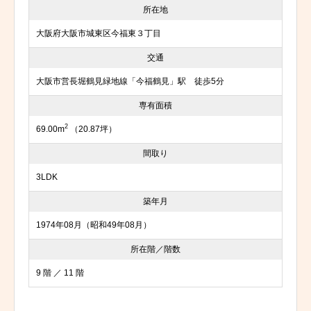
所在地
大阪府大阪市城東区今福東３丁目
交通
大阪市営長堀鶴見緑地線「今福鶴見」駅 徒歩5分
専有面積
2
69.00m
（20.87坪）
間取り
3LDK
築年月
1974年08月（昭和49年08月）
所在階／階数
9 階 ／ 11 階