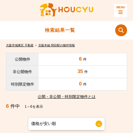
検索結果一覧
大阪市城東区 不動産
＞
京阪本線 関目駅の物件情報
6
公開物件
件
35
非公開物件
件
0
特別限定物件
件
公開・非公開・特別限定物件とは
6
件中
1～6を表示