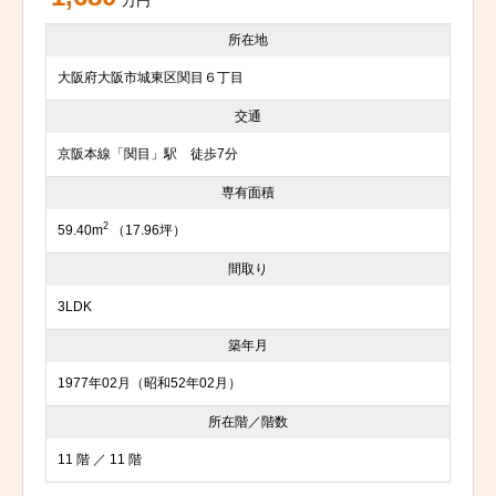
万円
所在地
大阪府大阪市城東区関目６丁目
交通
京阪本線「関目」駅 徒歩7分
専有面積
2
59.40m
（17.96坪）
間取り
3LDK
築年月
1977年02月（昭和52年02月）
所在階／階数
11 階 ／ 11 階