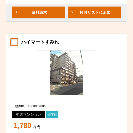
資料請求
検討リスト
に追加
ハイマートすみれ
〔物件ID〕 0000087085
中古マンション
値下げ
1,780
万円