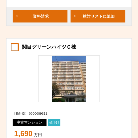
資料請求
検討リスト
に追加
関目グリーンハイツＣ棟
〔物件ID〕 0000089311
中古マンション
値下げ
1,690
万円