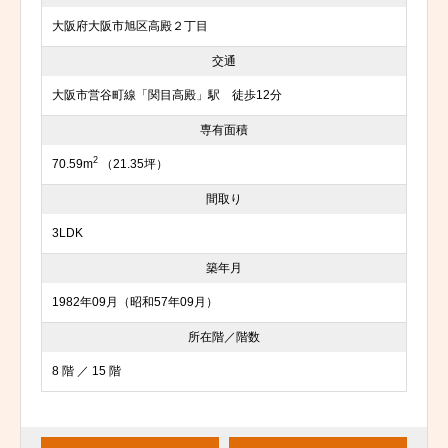
大阪府大阪市旭区高殿２丁目
交通
大阪市営谷町線「関目高殿」駅 徒歩12分
専有面積
2
70.59m
（21.35坪）
間取り
3LDK
築年月
1982年09月（昭和57年09月）
所在階／階数
8 階 ／ 15 階