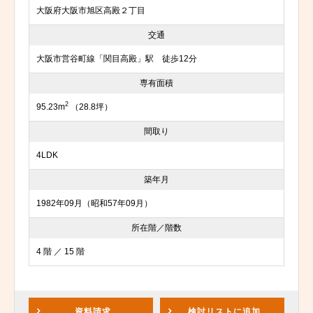
大阪府大阪市旭区高殿２丁目
交通
大阪市営谷町線「関目高殿」駅 徒歩12分
専有面積
2
95.23m
（28.8坪）
間取り
4LDK
築年月
1982年09月（昭和57年09月）
所在階／階数
4 階 ／ 15 階
資料請求
検討リスト
に追加