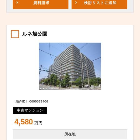
資料請求
検討リスト
に追加
ルネ旭公園
〔物件ID〕 0000092406
中古マンション
4,580
万円
所在地