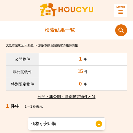
検索結果一覧
大阪市城東区 不動産
＞
京阪本線 淀屋橋駅の物件情報
1
公開物件
件
15
非公開物件
件
0
特別限定物件
件
公開・非公開・特別限定物件とは
1
件中
1～1を表示