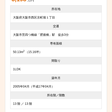
万円
所在地
大阪府大阪市西区京町堀１丁目
交通
大阪市営四つ橋線「肥後橋」駅 徒歩3分
専有面積
2
50.13m
（15.16坪）
間取り
1LDK
築年月
2005年04月（平成17年04月）
所在階／階数
13 階 ／ 13 階