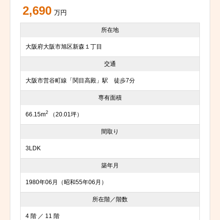
2,690
万円
所在地
大阪府大阪市旭区新森１丁目
交通
大阪市営谷町線「関目高殿」駅 徒歩7分
専有面積
2
66.15m
（20.01坪）
間取り
3LDK
築年月
1980年06月（昭和55年06月）
所在階／階数
4 階 ／ 11 階