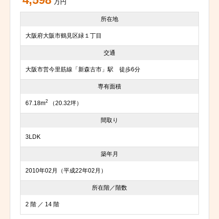
4,598
万円
所在地
大阪府大阪市鶴見区緑１丁目
交通
大阪市営今里筋線「新森古市」駅 徒歩6分
専有面積
2
67.18m
（20.32坪）
間取り
3LDK
築年月
2010年02月（平成22年02月）
所在階／階数
2 階 ／ 14 階