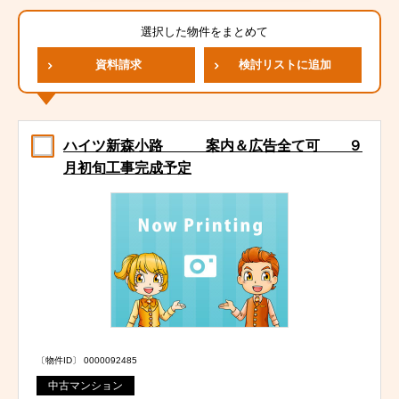
選択した物件をまとめて
資料請求
検討リストに追加
ハイツ新森小路 案内＆広告全て可 ９
月初旬工事完成予定
〔物件ID〕 0000092485
中古マンション