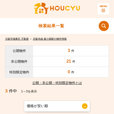
検索結果一覧
大阪市城東区 不動産
＞
京阪本線 森小路駅の物件情報
3
公開物件
件
21
非公開物件
件
0
特別限定物件
件
公開・非公開・特別限定物件とは
3
件中
1～3を表示