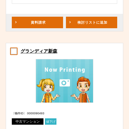
資料請求
検討リスト
に追加
グランディア新森
〔物件ID〕 0000090493
中古マンション
値下げ