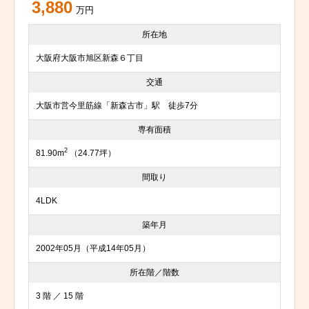
3,880
万円
所在地
大阪府大阪市旭区新森６丁目
交通
大阪市営今里筋線「新森古市」駅 徒歩7分
専有面積
2
81.90m
（24.77坪）
間取り
4LDK
築年月
2002年05月（平成14年05月）
所在階／階数
3 階 ／ 15 階