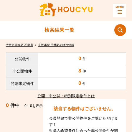
検索結果一覧
大阪市城東区 不動産
＞
京阪本線 千林駅の物件情報
0
公開物件
件
8
非公開物件
件
0
特別限定物件
件
公開・非公開・特別限定物件とは
0
件中
0～0を表示
該当する物件はございません。
会員登録で非公開物件をご覧いただけま
す！
※購入希望条件に合った非公開物件が閲