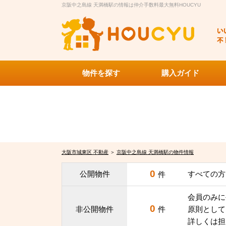
京阪中之島線 天満橋駅の情報は仲介手数料最大無料HOUCYU
物件を探す
購入ガイド
大阪市城東区 不動産
＞
京阪中之島線 天満橋駅の物件情報
0
公開物件
すべての方
件
会員のみに
0
非公開物件
件
原則として
詳しくは担