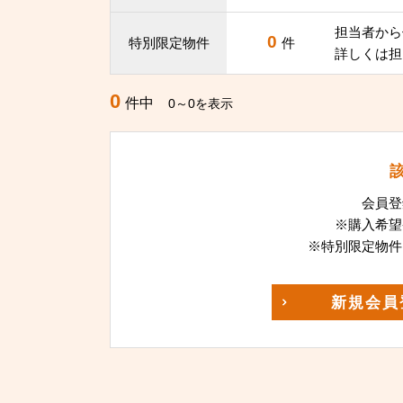
担当者から
0
特別限定物件
件
詳しくは担
0
件中
0～0を表示
会員登
※購入希望
※特別限定物件
新規
会員