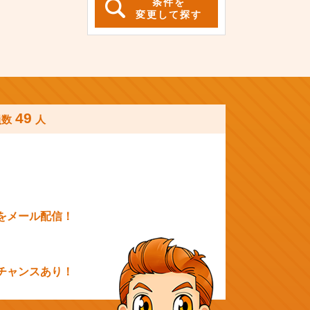
条件を
変更して探す
49
員数
人
をメール配信！
チャンスあり！