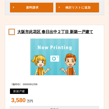
資料請求
検討リスト
に追加
大阪市此花区 春日出中２丁目 新築一戸建て
〔物件ID〕 0000091358
新築戸建
3,580
万円