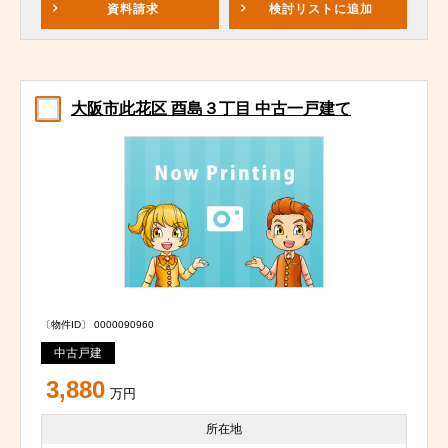
資料請求
検討リスト
に追加
大阪市此花区 酉島３丁目 中古一戸建て
〔物件ID〕 0000090960
中古戸建
3,880
万円
所在地