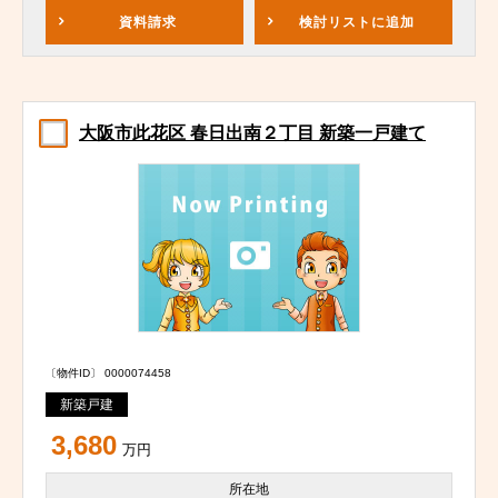
資料請求
検討リスト
に追加
大阪市此花区 春日出南２丁目 新築一戸建て
〔物件ID〕 0000074458
新築戸建
3,680
万円
所在地