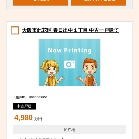
大阪市此花区 春日出中１丁目 中古一戸建て
〔物件ID〕 0000089951
中古戸建
4,980
万円
所在地