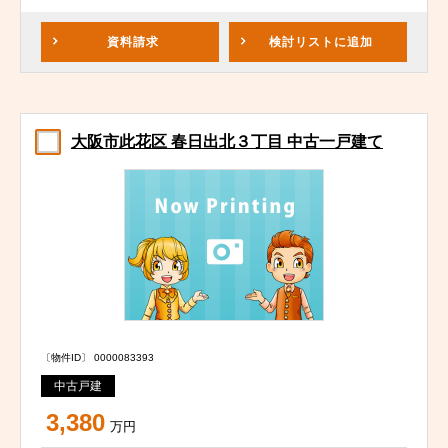
資料請求
検討リスト
に追加
大阪市此花区 春日出北３丁目 中古一戸建て
〔物件ID〕 0000083393
中古戸建
3,380
万円