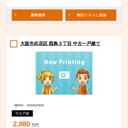
資料請求
検討リスト
に追加
大阪市此花区 酉島３丁目 中古一戸建て
〔物件ID〕 0000092905
中古戸建
2,880
万円