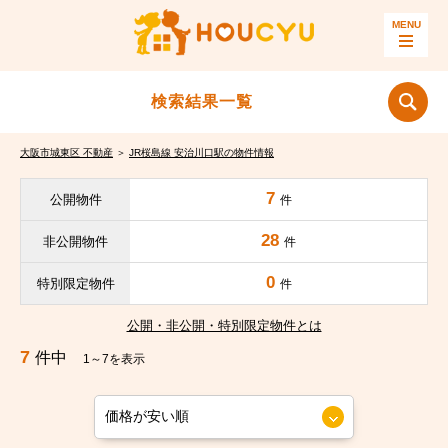
検索結果一覧
大阪市城東区 不動産
＞
JR桜島線 安治川口駅の物件情報
7
公開物件
件
28
非公開物件
件
0
特別限定物件
件
公開・非公開・特別限定物件とは
7
件中
1～7を表示