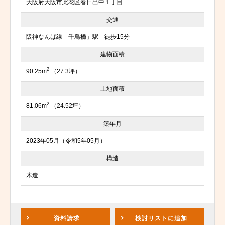
大阪府大阪市此花区春日出中１丁目
交通
阪神なんば線「千鳥橋」駅 徒歩15分
建物面積
2
90.25m
（27.3坪）
土地面積
2
81.06m
（24.52坪）
築年月
2023年05月（令和5年05月）
構造
木造
資料請求
検討リスト
に追加