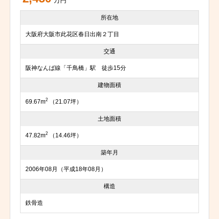
万円
所在地
大阪府大阪市此花区春日出南２丁目
交通
阪神なんば線「千鳥橋」駅 徒歩15分
建物面積
2
69.67m
（21.07坪）
土地面積
2
47.82m
（14.46坪）
築年月
2006年08月（平成18年08月）
構造
鉄骨造