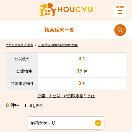
検索結果一覧
大阪市城東区 不動産
＞
JR東西線 御幣島駅の物件情報
8
公開物件
件
15
非公開物件
件
0
特別限定物件
件
公開・非公開・特別限定物件とは
8
件中
1～8を表示