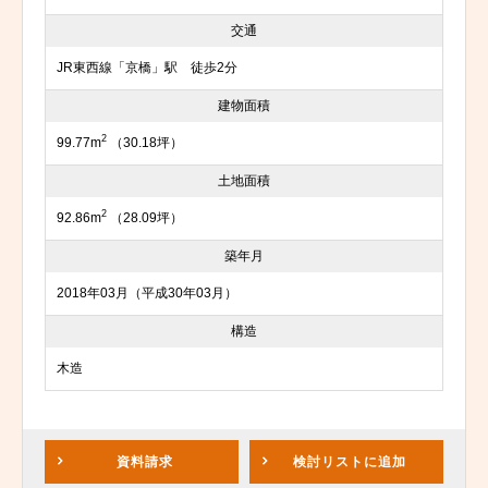
交通
JR東西線「京橋」駅 徒歩2分
建物面積
2
99.77m
（30.18坪）
土地面積
2
92.86m
（28.09坪）
築年月
2018年03月（平成30年03月）
構造
木造
資料請求
検討リスト
に追加