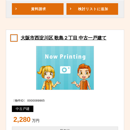
資料請求
検討リスト
に追加
大阪市西淀川区 歌島２丁目 中古一戸建て
〔物件ID〕 0000089865
中古戸建
2,280
万円