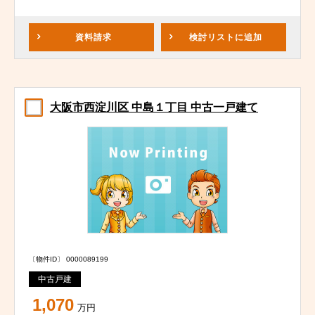
資料請求
検討リスト
に追加
大阪市西淀川区 中島１丁目 中古一戸建て
〔物件ID〕 0000089199
中古戸建
1,070
万円