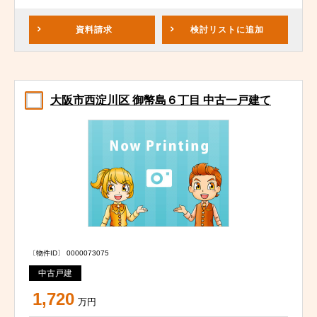
資料請求
検討リスト
に追加
大阪市西淀川区 御幣島６丁目 中古一戸建て
〔物件ID〕 0000073075
中古戸建
1,720
万円