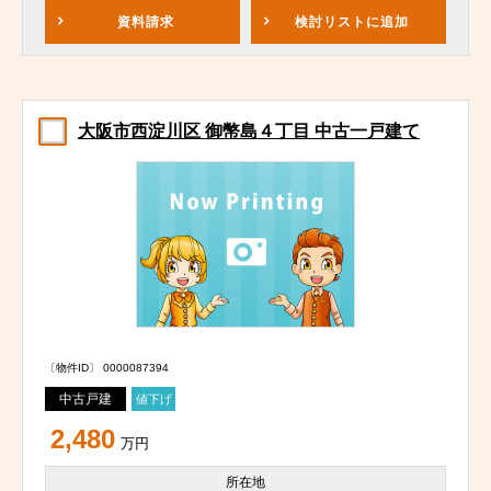
資料請求
検討リスト
に追加
大阪市西淀川区 御幣島４丁目 中古一戸建て
〔物件ID〕 0000087394
中古戸建
値下げ
2,480
万円
所在地