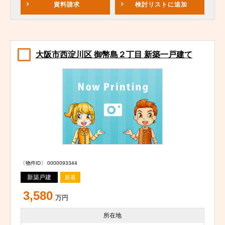
資料請求
検討リスト
に追加
大阪市西淀川区 御幣島２丁目 新築一戸建て
〔物件ID〕 0000093344
新築戸建
新着
3,580
万円
所在地