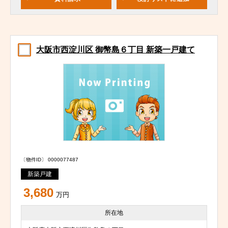
大阪市西淀川区 御幣島６丁目 新築一戸建て
〔物件ID〕 0000077487
新築戸建
3,680
万円
所在地