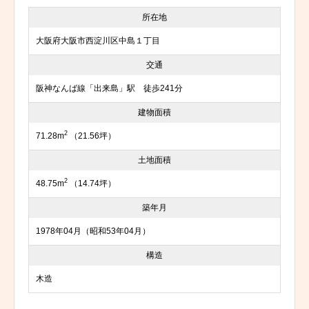
所在地
大阪府大阪市西淀川区中島１丁目
交通
阪神なんば線「出来島」駅 徒歩241分
建物面積
2
71.28m
（21.56坪）
土地面積
2
48.75m
（14.74坪）
築年月
1978年04月（昭和53年04月）
構造
木造