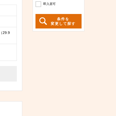
即入居可
条件を
変更して探す
（29.9