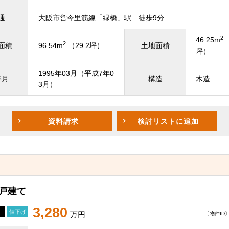
通
大阪市営今里筋線「緑橋」駅 徒歩9分
2
46.25m
（
2
面積
96.54m
（29.2坪）
土地面積
坪）
1995年03月（平成7年0
年月
構造
木造
3月）
資料請求
検討リスト
に追加
一戸建て
3,280
値下げ
万円
〔物件ID〕 