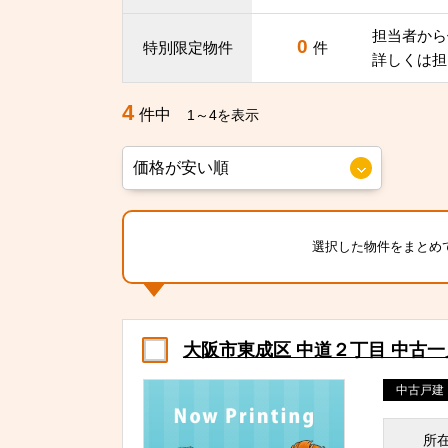
担当者から
0
特別限定物件
件
詳しくは担
4
件中
1～4を表示
選択した物件をまとめ
大阪市東成区 中道２丁目 中古
中古戸建
所