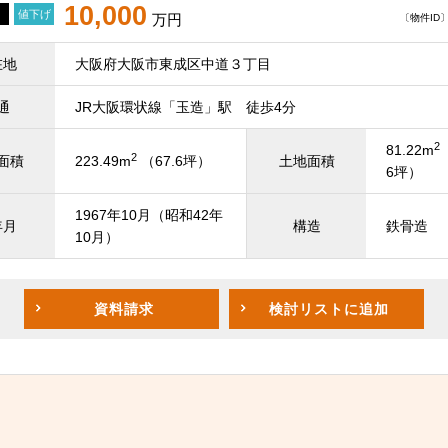
10,000
値下げ
万円
〔物件ID〕 
在地
大阪府大阪市東成区中道３丁目
通
JR大阪環状線「玉造」駅 徒歩4分
2
81.22m
2
面積
223.49m
（67.6坪）
土地面積
6坪）
1967年10月（昭和42年
年月
構造
鉄骨造
10月）
資料請求
検討リスト
に追加