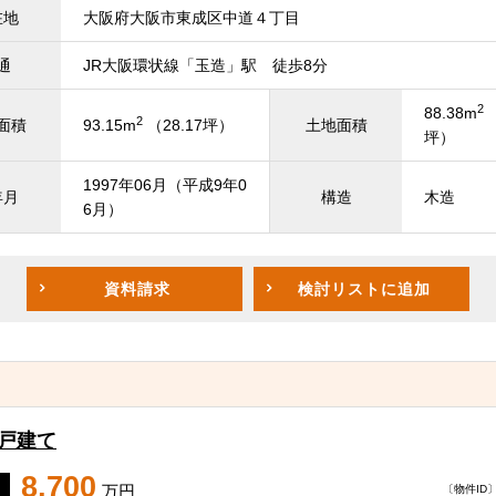
在地
大阪府大阪市東成区中道４丁目
通
JR大阪環状線「玉造」駅 徒歩8分
2
88.38m
（
2
面積
93.15m
（28.17坪）
土地面積
坪）
1997年06月（平成9年0
年月
構造
木造
6月）
資料請求
検討リスト
に追加
一戸建て
8,700
万円
〔物件ID〕 