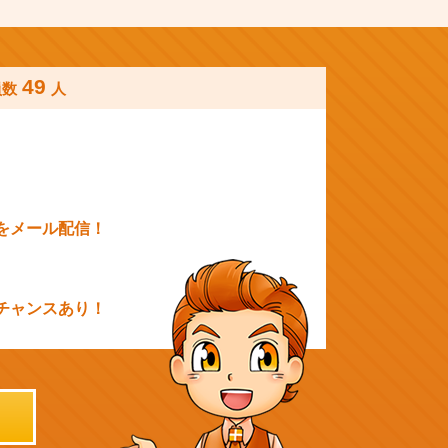
49
員数
人
をメール配信！
チャンスあり！