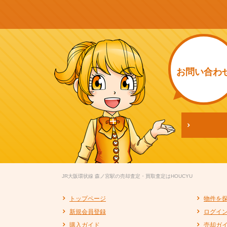
お問い
合わ
JR大阪環状線 森ノ宮駅の売却査定・買取査定はHOUCYU
トップページ
物件を
新規会員登録
ログイ
購入ガイド
売却ガ