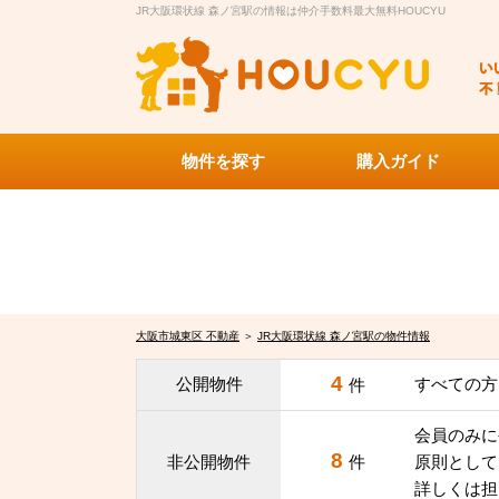
JR大阪環状線 森ノ宮駅の情報は仲介手数料最大無料HOUCYU
物件を探す
購入ガイド
大阪市城東区 不動産
＞
JR大阪環状線 森ノ宮駅の物件情報
4
公開物件
すべての方
件
会員のみに
8
非公開物件
件
原則として
詳しくは担