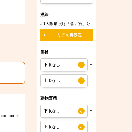
沿線
JR大阪環状線「森ノ宮」駅
エリアを再設定
価格
～
建物面積
～
0000088962