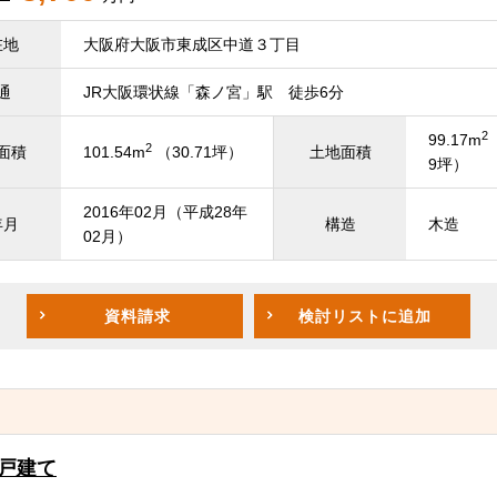
在地
大阪府大阪市東成区中道３丁目
通
JR大阪環状線「森ノ宮」駅 徒歩6分
2
99.17m
2
面積
101.54m
（30.71坪）
土地面積
9坪）
2016年02月（平成28年
年月
構造
木造
02月）
資料請求
検討リスト
に追加
一戸建て