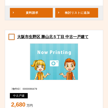
資料請求
検討リスト
に追加
大阪市生野区 勝山北５丁目 中古一戸建て
〔物件ID〕 0000066479
中古戸建
2,680
万円