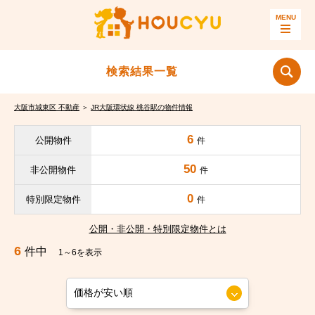
検索結果一覧
大阪市城東区 不動産
＞
JR大阪環状線 桃谷駅の物件情報
6
公開物件
件
50
非公開物件
件
0
特別限定物件
件
公開・非公開・特別限定物件とは
6
件中
1～6を表示