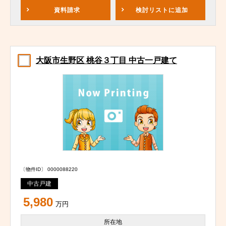
資料請求
検討リスト
に追加
大阪市生野区 桃谷３丁目 中古一戸建て
〔物件ID〕 0000088220
中古戸建
5,980
万円
所在地