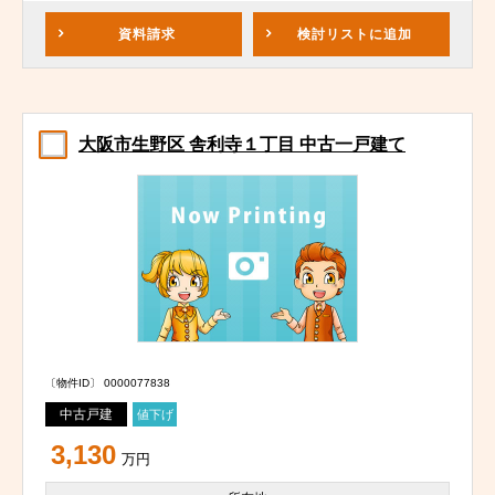
資料請求
検討リスト
に追加
大阪市生野区 舎利寺１丁目 中古一戸建て
〔物件ID〕 0000077838
中古戸建
値下げ
3,130
万円