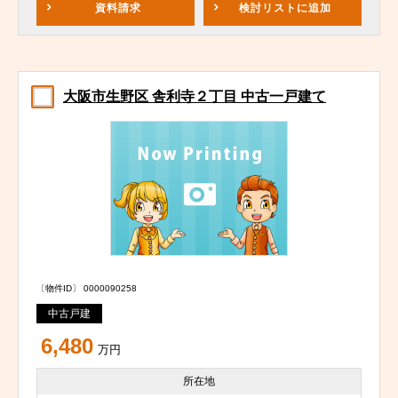
資料請求
検討リスト
に追加
大阪市生野区 舎利寺２丁目 中古一戸建て
〔物件ID〕 0000090258
中古戸建
6,480
万円
所在地