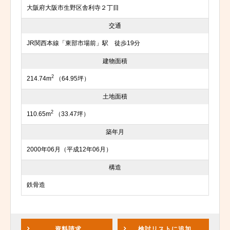
大阪府大阪市生野区舎利寺２丁目
交通
JR関西本線「東部市場前」駅 徒歩19分
建物面積
2
214.74m
（64.95坪）
土地面積
2
110.65m
（33.47坪）
築年月
2000年06月（平成12年06月）
構造
鉄骨造
資料請求
検討リスト
に追加