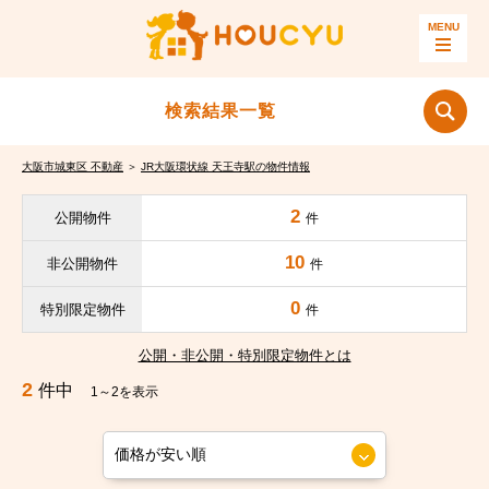
検索結果一覧
大阪市城東区 不動産
＞
JR大阪環状線 天王寺駅の物件情報
2
公開物件
件
10
非公開物件
件
0
特別限定物件
件
公開・非公開・特別限定物件とは
2
件中
1～2を表示