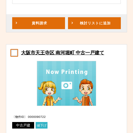
資料請求
検討リスト
に追加
大阪市天王寺区 南河堀町 中古一戸建て
〔物件ID〕 0000090722
中古戸建
値下げ