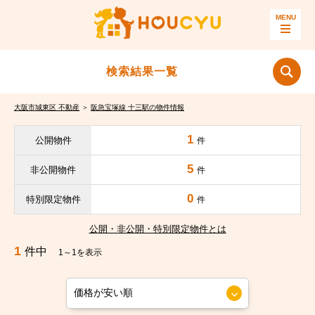
検索結果一覧
大阪市城東区 不動産
＞
阪急宝塚線 十三駅の物件情報
1
公開物件
件
5
非公開物件
件
0
特別限定物件
件
公開・非公開・特別限定物件とは
1
件中
1～1を表示