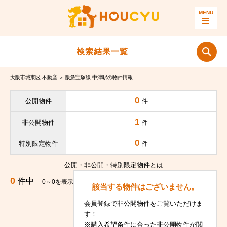
検索結果一覧
大阪市城東区 不動産
＞
阪急宝塚線 中津駅の物件情報
0
公開物件
件
1
非公開物件
件
0
特別限定物件
件
公開・非公開・特別限定物件とは
0
件中
0～0を表示
該当する物件はございません。
会員登録で非公開物件をご覧いただけま
す！
※購入希望条件に合った非公開物件が閲