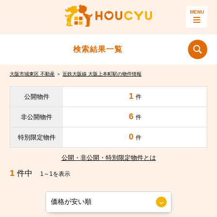
検索結果一覧
大阪市城東区 不動産
＞
近鉄大阪線 大阪上本町駅の物件情報
1
公開物件
件
6
非公開物件
件
0
特別限定物件
件
公開・非公開・特別限定物件とは
1
件中
1～1を表示