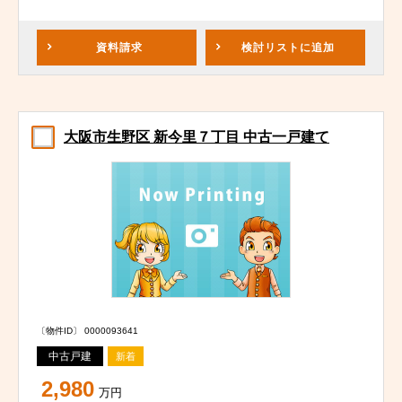
資料請求
検討リスト
に追加
大阪市生野区 新今里７丁目 中古一戸建て
〔物件ID〕 0000093641
中古戸建
新着
2,980
万円