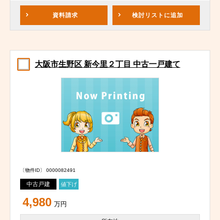
資料請求
検討リスト
に追加
大阪市生野区 新今里２丁目 中古一戸建て
〔物件ID〕 0000082491
中古戸建
値下げ
4,980
万円