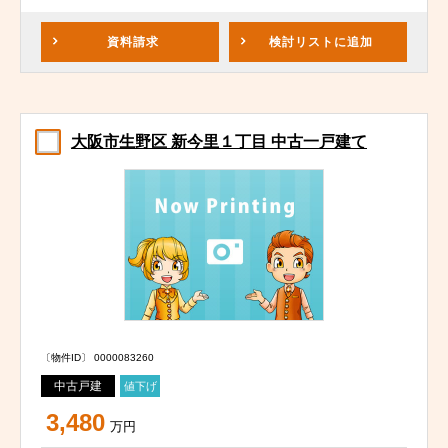
資料請求
検討リスト
に追加
大阪市生野区 新今里１丁目 中古一戸建て
〔物件ID〕 0000083260
中古戸建
値下げ
3,480
万円