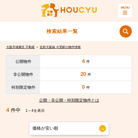
検索結果一覧
大阪市城東区 不動産
＞
近鉄大阪線 今里駅の物件情報
4
公開物件
件
20
非公開物件
件
0
特別限定物件
件
公開・非公開・特別限定物件とは
4
件中
1～4を表示