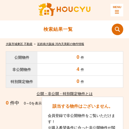
検索結果一覧
大阪市城東区 不動産
＞
近鉄南大阪線 河内天美駅の物件情報
0
公開物件
件
4
非公開物件
件
0
特別限定物件
件
公開・非公開・特別限定物件とは
0
件中
0～0を表示
該当する物件はございません。
会員登録で非公開物件をご覧いただけま
す！
※購入希望条件に合った非公開物件が閲