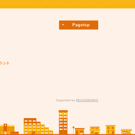
Pagetop
1-9
Supported by
REGUSWORKS