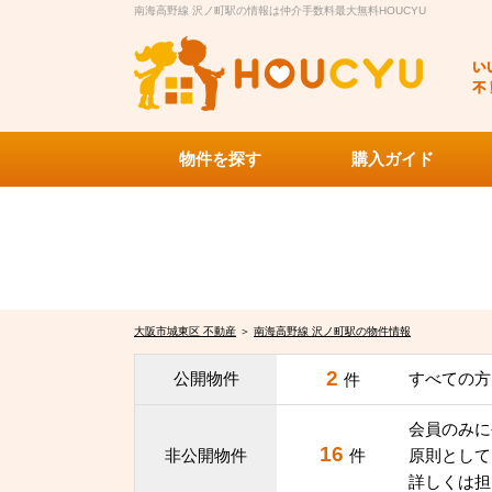
南海高野線 沢ノ町駅の情報は仲介手数料最大無料HOUCYU
物件を探す
購入ガイド
大阪市城東区 不動産
＞
南海高野線 沢ノ町駅の物件情報
2
公開物件
すべての方
件
会員のみに
16
非公開物件
件
原則として
詳しくは担