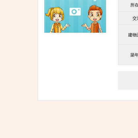
所
交
建物
築