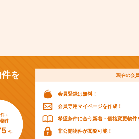
物件を
現在の会
会員登録は無料！
会員専用マイページを作成！
物件＋
希望条件に合う新着・価格変更物件
開物件
75
非公開物件が閲覧可能！
件