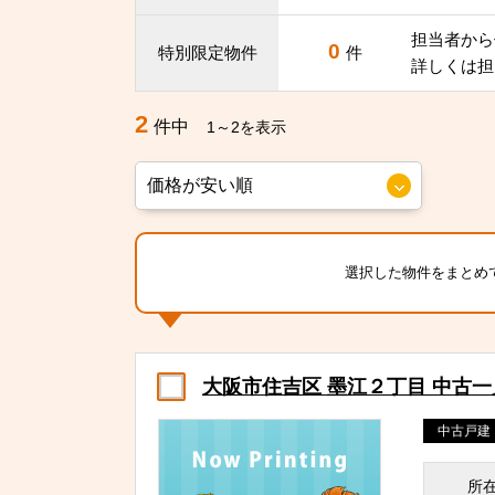
担当者から
0
特別限定物件
件
詳しくは担
2
件中
1～2を表示
選択した物件をまとめ
大阪市住吉区 墨江２丁目 中古
中古戸建
所