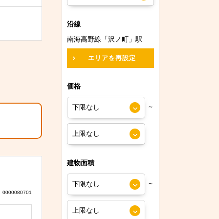
沿線
南海高野線「沢ノ町」駅
エリアを再設定
価格
～
建物面積
～
0000080701