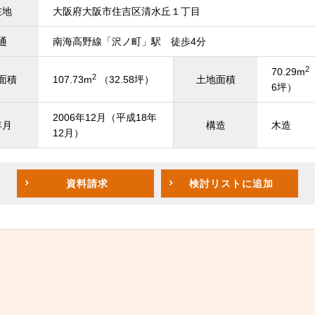
在地
大阪府大阪市住吉区清水丘１丁目
通
南海高野線「沢ノ町」駅 徒歩4分
2
70.29m
2
面積
107.73m
（32.58坪）
土地面積
6坪）
2006年12月（平成18年
年月
構造
木造
12月）
資料請求
検討リスト
に追加