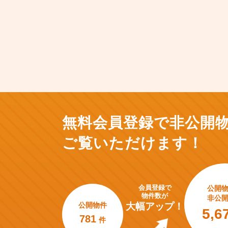
無料会員登録で非公開
ご覧いただけます！
会員登録で
公開
物件数が
非公
公開物件
大幅アップ！
5,6
781
件