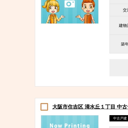
交
建物
築
大阪市住吉区 清水丘１丁目 中
中古戸建