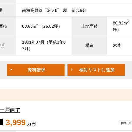
通
南海高野線「沢ノ町」駅 徒歩6分
2
80.82m
（
2
面積
88.68m
（26.82坪）
土地面積
坪）
1991年07月（平成3年0
年月
構造
木造
7月）
資料請求
検討リスト
に追加
古一戸建て
3,999
万円
〔物件ID〕 