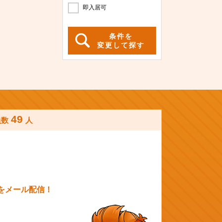
即入居可
条件を
変更して探す
49
員数
人
をメール配信！