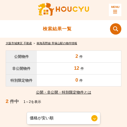
検索結果一覧
大阪市城東区 不動産
＞
南海高野線 帝塚山駅の物件情報
2
公開物件
件
12
非公開物件
件
0
特別限定物件
件
公開・非公開・特別限定物件とは
2
件中
1～2を表示