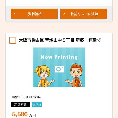
資料請求
検討リスト
に追加
大阪市住吉区 帝塚山中５丁目 新築一戸建て
〔物件ID〕 0000076234
新築戸建
値下げ
5,580
万円