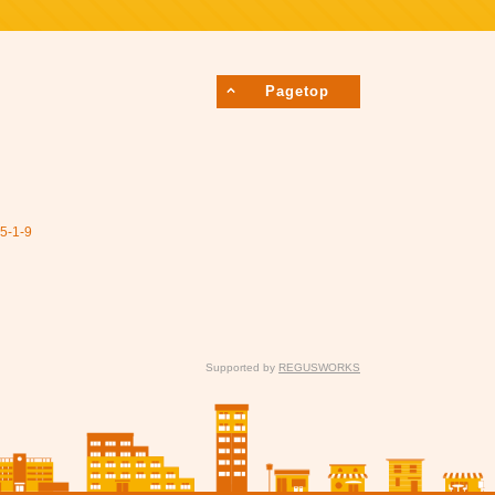
Pagetop
1-9
Supported by
REGUSWORKS