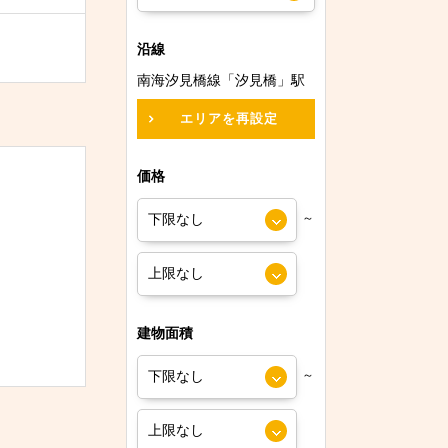
沿線
南海汐見橋線「汐見橋」駅
エリアを再設定
価格
～
建物面積
～