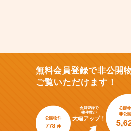
無料会員登録で非公開
ご覧いただけます！
会員登録で
公開
物件数が
非公
公開物件
大幅アップ！
5,6
778
件