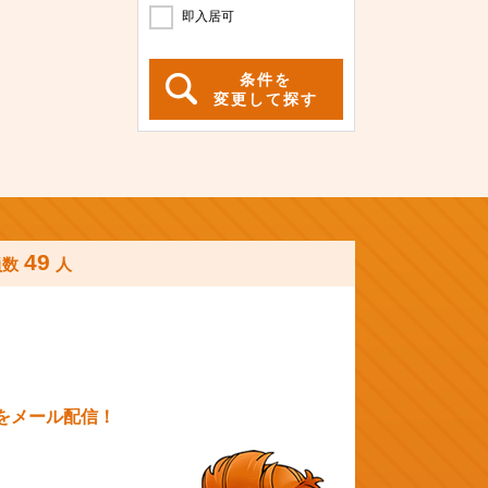
即入居可
条件を
変更して探す
49
員数
人
をメール配信！