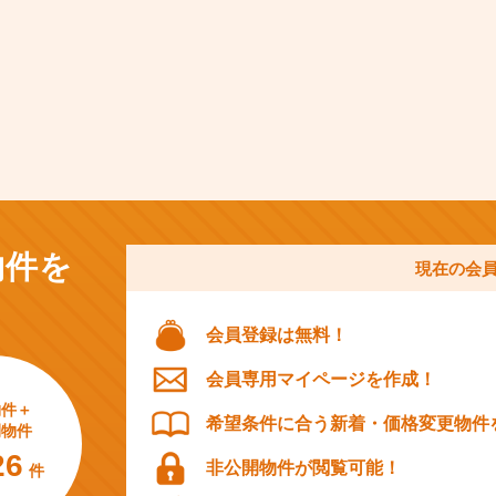
物件を
現在の会
会員登録は無料！
会員専用マイページを作成！
物件＋
希望条件に合う新着・価格変更物件
開物件
26
非公開物件が閲覧可能！
件