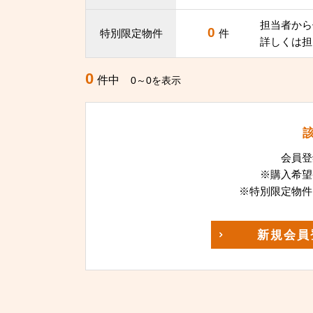
担当者から
0
特別限定物件
件
詳しくは担
0
件中
0～0を表示
会員登
※購入希望
※特別限定物件
新規
会員