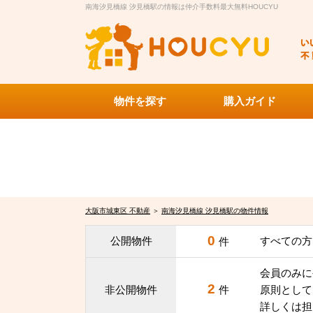
南海汐見橋線 汐見橋駅の情報は仲介手数料最大無料HOUCYU
物件を探す
購入ガイド
大阪市城東区 不動産
＞
南海汐見橋線 汐見橋駅の物件情報
0
公開物件
すべての方
件
会員のみに
2
非公開物件
件
原則として
詳しくは担