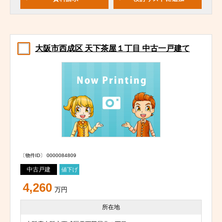
大阪市西成区 天下茶屋１丁目 中古一戸建て
〔物件ID〕 0000084809
中古戸建
値下げ
4,260
万円
所在地