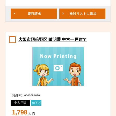
資料請求
検討リスト
に追加
大阪市阿倍野区 晴明通 中古一戸建て
〔物件ID〕 0000081670
中古戸建
値下げ
1,798
万円