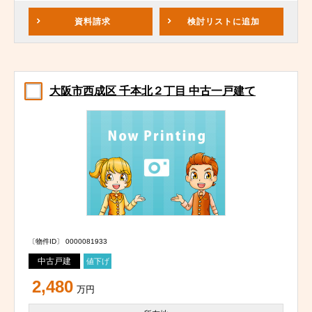
資料請求
検討リスト
に追加
大阪市西成区 千本北２丁目 中古一戸建て
〔物件ID〕 0000081933
中古戸建
値下げ
2,480
万円