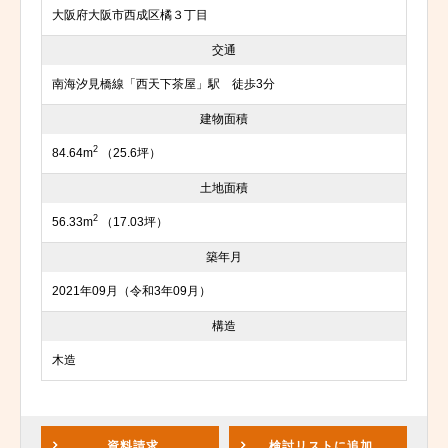
大阪府大阪市西成区橘３丁目
交通
南海汐見橋線「西天下茶屋」駅 徒歩3分
建物面積
2
84.64m
（25.6坪）
土地面積
2
56.33m
（17.03坪）
築年月
2021年09月（令和3年09月）
構造
木造
資料請求
検討リスト
に追加