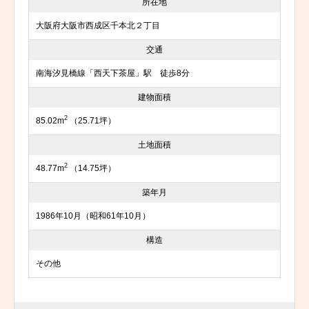
所在地
大阪府大阪市西成区千本北２丁目
交通
南海汐見橋線「西天下茶屋」駅 徒歩8分
建物面積
2
85.02m
（25.71坪）
土地面積
2
48.77m
（14.75坪）
築年月
1986年10月（昭和61年10月）
構造
その他