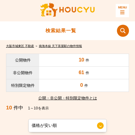
検索結果一覧
大阪市城東区 不動産
＞
南海本線 天下茶屋駅の物件情報
10
公開物件
件
61
非公開物件
件
0
特別限定物件
件
公開・非公開・特別限定物件とは
10
件中
1～10を表示