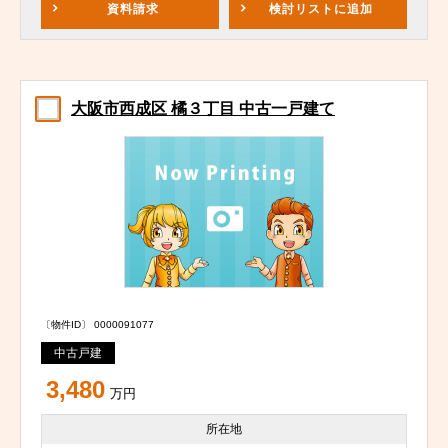
資料請求
検討リスト
に追加
大阪市西成区 橘３丁目 中古一戸建て
〔物件ID〕 0000091077
中古戸建
3,480
万円
所在地