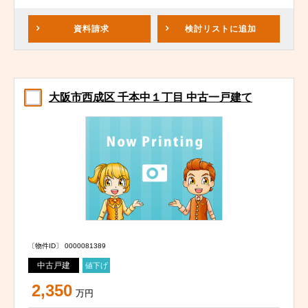
資料請求
検討リスト
に追加
大阪市西成区 千本中１丁目 中古一戸建て
〔物件ID〕 0000081389
中古戸建
値下げ
2,350
万円