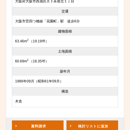
大阪府大阪市西成区天下茶屋北１丁目
交通
大阪市営四つ橋線「花園町」駅 徒歩6分
建物面積
2
63.46m
（19.19坪）
土地面積
2
60.69m
（18.35坪）
築年月
1986年09月（昭和61年09月）
構造
木造
資料請求
検討リスト
に追加