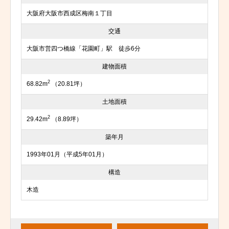
大阪府大阪市西成区梅南１丁目
交通
大阪市営四つ橋線「花園町」駅 徒歩6分
建物面積
2
68.82m
（20.81坪）
土地面積
2
29.42m
（8.89坪）
築年月
1993年01月（平成5年01月）
構造
木造