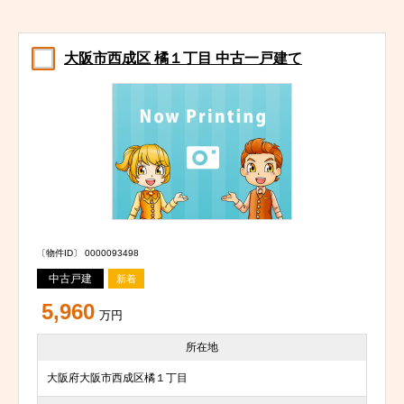
大阪市西成区 橘１丁目 中古一戸建て
〔物件ID〕 0000093498
中古戸建
新着
5,960
万円
所在地
大阪府大阪市西成区橘１丁目