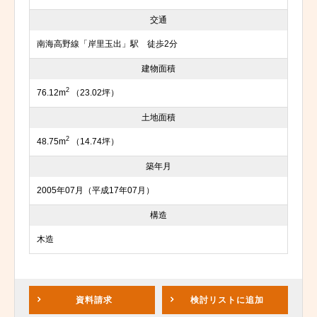
交通
南海高野線「岸里玉出」駅 徒歩2分
建物面積
2
76.12m
（23.02坪）
土地面積
2
48.75m
（14.74坪）
築年月
2005年07月（平成17年07月）
構造
木造
資料請求
検討リスト
に追加