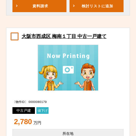
資料請求
検討リスト
に追加
大阪市西成区 梅南１丁目 中古一戸建て
〔物件ID〕 0000080179
中古戸建
値下げ
2,780
万円
所在地