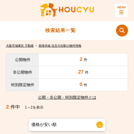
検索結果一覧
大阪市城東区 不動産
＞
南海本線 住吉大社駅の物件情報
2
公開物件
件
27
非公開物件
件
0
特別限定物件
件
公開・非公開・特別限定物件とは
2
件中
1～2を表示