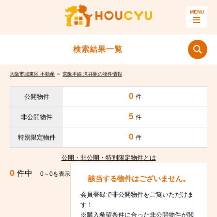
検索結果一覧
大阪市城東区 不動産
＞
京阪本線 滝井駅の物件情報
0
公開物件
件
5
非公開物件
件
0
特別限定物件
件
公開・非公開・特別限定物件とは
0
件中
0～0を表示
該当する物件はございません。
会員登録で非公開物件をご覧いただけま
す！
※購入希望条件に合った非公開物件が閲