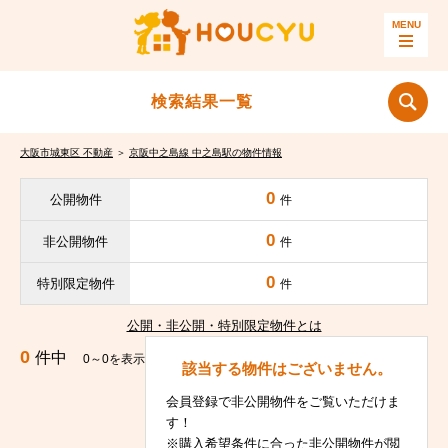
検索結果一覧
大阪市城東区 不動産
＞
京阪中之島線 中之島駅の物件情報
0
公開物件
件
0
非公開物件
件
0
特別限定物件
件
公開・非公開・特別限定物件とは
0
件中
0～0を表示
該当する物件はございません。
会員登録で非公開物件をご覧いただけま
す！
※購入希望条件に合った非公開物件が閲