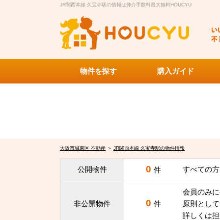
JR関西本線 久宝寺駅の情報は仲介手数料最大無料HOUCYU
物件を探す
購入ガイド
大阪市城東区 不動産
＞
JR関西本線 久宝寺駅の物件情報
0
公開物件
すべての方
件
会員のみに
0
非公開物件
件
原則として
詳しくは担