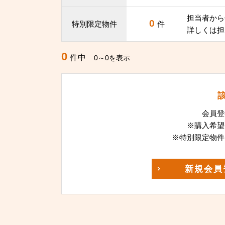
担当者から
0
特別限定物件
件
詳しくは担
0
件中
0～0を表示
会員登
※購入希望
※特別限定物件
新規
会員