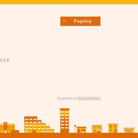
Pagetop
1-9
Supported by
REGUSWORKS