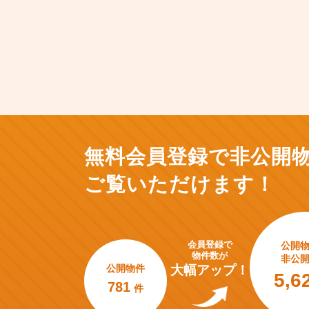
無料会員登録で非公開
ご覧いただけます！
会員登録で
公開
物件数が
非公
公開物件
大幅アップ！
5,6
781
件