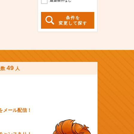
建築条件なし
条件を
変更して探す
49
員数
人
をメール配信！