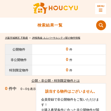
検索結果一覧
大阪市城東区 不動産
＞
JR桜島線 ユニバーサルシティ駅の物件情報
0
公開物件
件
0
非公開物件
件
0
特別限定物件
件
公開・非公開・特別限定物件とは
0
件中
0～0を表示
該当する物件はございません。
会員登録で非公開物件をご覧いただけま
す！
※購入希望条件に合った非公開物件が閲