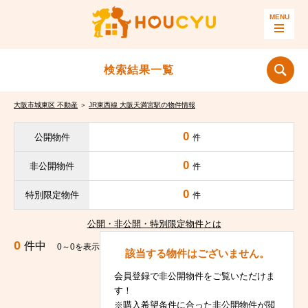
検索結果一覧
大阪市城東区 不動産
＞
JR東西線 大阪天満宮駅の物件情報
0
公開物件
件
0
非公開物件
件
0
特別限定物件
件
公開・非公開・特別限定物件とは
0
件中
0～0を表示
該当する物件はございません。
会員登録で非公開物件をご覧いただけま
す！
※購入希望条件に合った非公開物件が閲