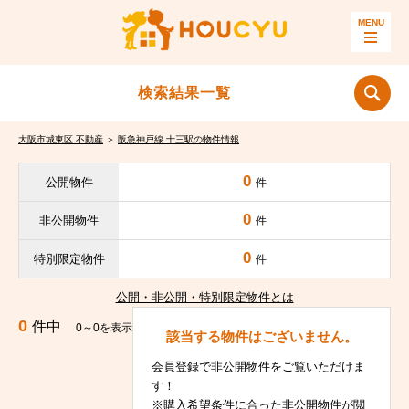
検索結果一覧
大阪市城東区 不動産
＞
阪急神戸線 十三駅の物件情報
0
公開物件
件
0
非公開物件
件
0
特別限定物件
件
公開・非公開・特別限定物件とは
0
件中
0～0を表示
該当する物件はございません。
会員登録で非公開物件をご覧いただけま
す！
※購入希望条件に合った非公開物件が閲