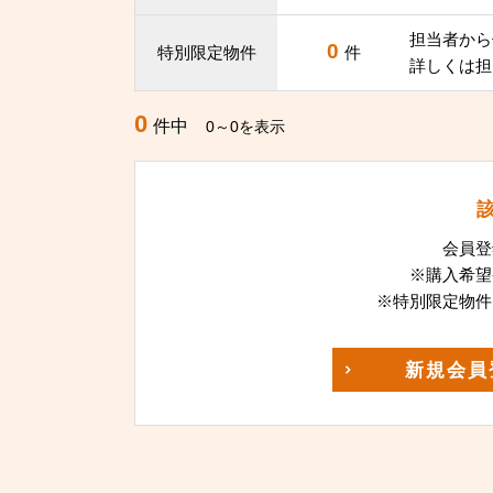
担当者から
0
特別限定物件
件
詳しくは担
0
件中
0～0を表示
会員登
※購入希望
※特別限定物件
新規
会員