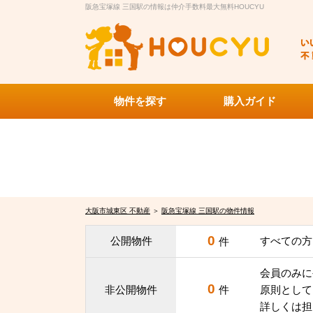
阪急宝塚線 三国駅の情報は仲介手数料最大無料HOUCYU
物件を探す
購入ガイド
大阪市城東区 不動産
＞
阪急宝塚線 三国駅の物件情報
0
公開物件
すべての方
件
会員のみに
0
非公開物件
件
原則として
詳しくは担