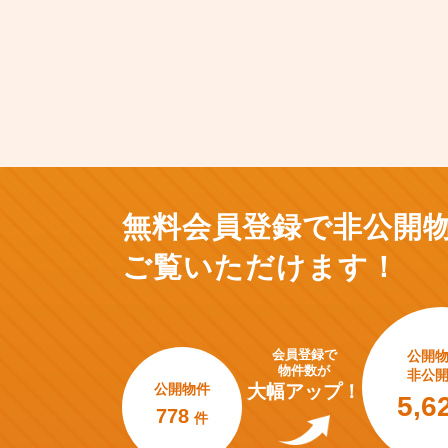
無料会員登録で非公開
ご覧いただけます！
会員登録で
公開
物件数が
非公
公開物件
大幅アップ！
5,6
778
件