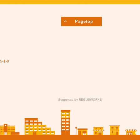
Pagetop
1-9
Supported by
REGUSWORKS