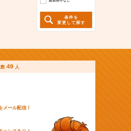
建築条件なし
条件を
変更して探す
49
員数
人
をメール配信！