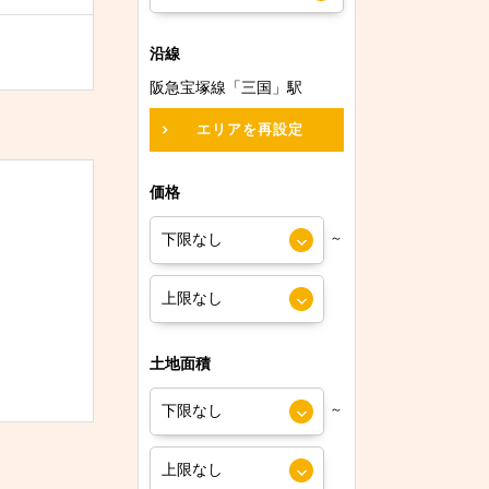
沿線
阪急宝塚線「三国」駅
エリアを再設定
価格
～
土地面積
～