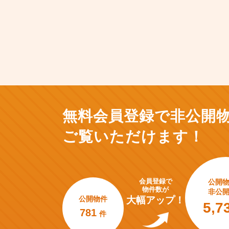
無料会員登録で非公開
ご覧いただけます！
会員登録で
公開
物件数が
非公
公開物件
大幅アップ！
5,7
781
件