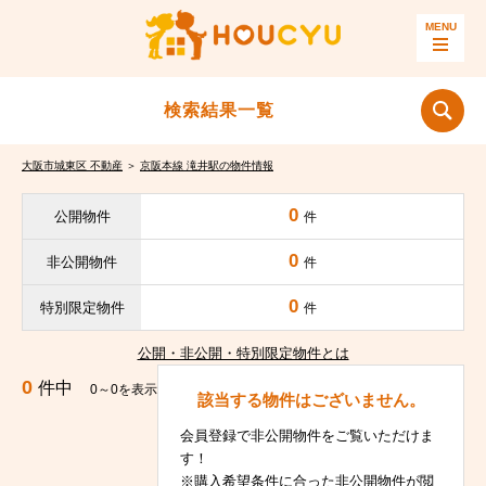
検索結果一覧
大阪市城東区 不動産
＞
京阪本線 滝井駅の物件情報
0
公開物件
件
0
非公開物件
件
0
特別限定物件
件
公開・非公開・特別限定物件とは
0
件中
0～0を表示
該当する物件はございません。
会員登録で非公開物件をご覧いただけま
す！
※購入希望条件に合った非公開物件が閲