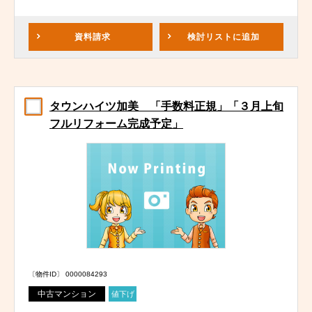
資料請求
検討リスト
に追加
タウンハイツ加美 「手数料正規」「３月上旬
フルリフォーム完成予定」
〔物件ID〕 0000084293
中古マンション
値下げ