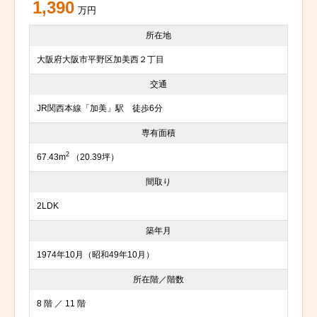
1,390
万円
所在地
大阪府大阪市平野区加美西２丁目
交通
JR関西本線「加美」駅 徒歩6分
専有面積
2
67.43m
（20.39坪）
間取り
2LDK
築年月
1974年10月（昭和49年10月）
所在階／階数
8 階 ／ 11 階