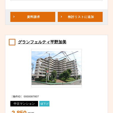
資料請求
検討リスト
に追加
グランフェルティ平野加美
〔物件ID〕 0000087807
中古マンション
値下げ