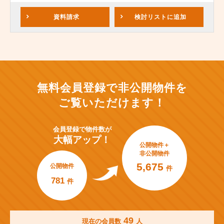
資料請求
検討リスト
に追加
無料会員登録で非公開物件を
ご覧いただけます！
会員登録で
物件数が
大幅アップ！
公開物件＋
非公開物件
5,675
公開物件
件
781
件
49
現在の会員数
人