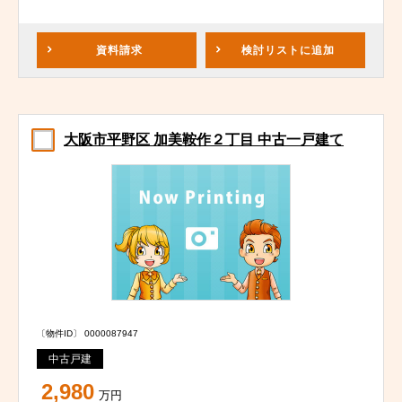
資料請求
検討リスト
に追加
大阪市平野区 加美鞍作２丁目 中古一戸建て
〔物件ID〕 0000087947
中古戸建
2,980
万円