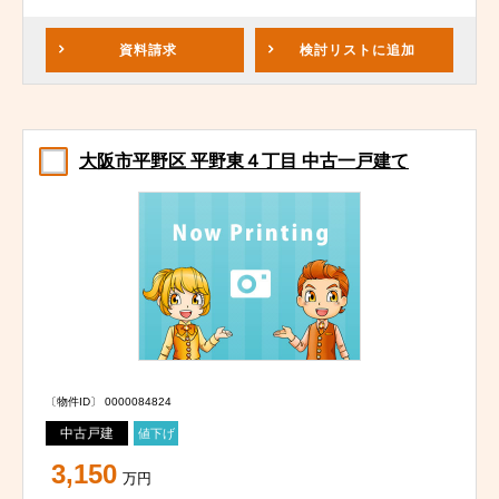
資料請求
検討リスト
に追加
大阪市平野区 平野東４丁目 中古一戸建て
〔物件ID〕 0000084824
中古戸建
値下げ
3,150
万円