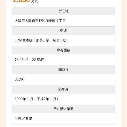
2,850
万円
所在地
大阪府大阪市平野区加美南４丁目
交通
JR関西本線「加美」駅 徒歩13分
専有面積
2
74.48m
（22.53坪）
間取り
3LDK
築年月
1990年11月（平成2年11月）
所在階／階数
4 階 ／ 9 階