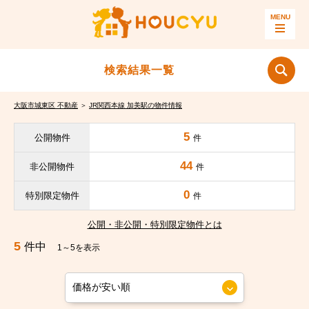
検索結果一覧
大阪市城東区 不動産
＞
JR関西本線 加美駅の物件情報
5
公開物件
件
44
非公開物件
件
0
特別限定物件
件
公開・非公開・特別限定物件とは
5
件中
1～5を表示