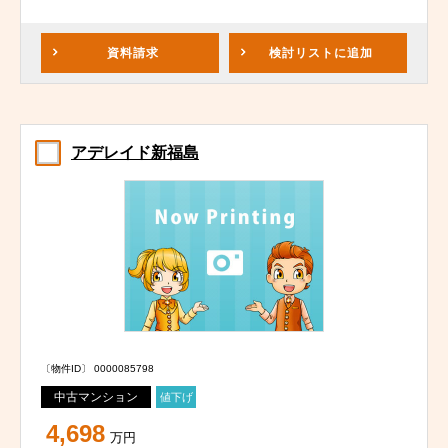
資料請求
検討リスト
に追加
アデレイド新福島
〔物件ID〕 0000085798
中古マンション
値下げ
4,698
万円