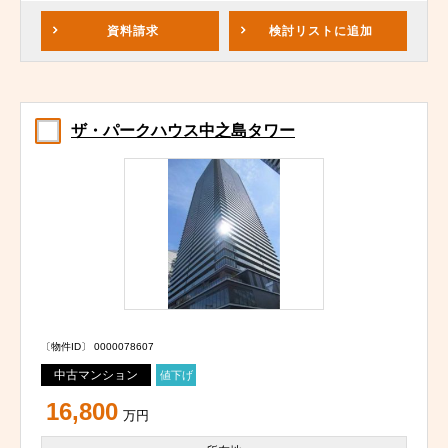
資料請求
検討リスト
に追加
ザ・パークハウス中之島タワー
〔物件ID〕 0000078607
中古マンション
値下げ
16,800
万円