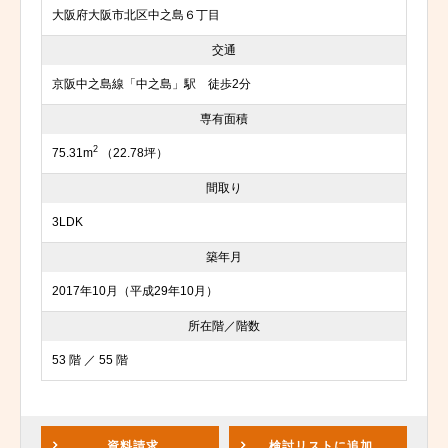
大阪府大阪市北区中之島６丁目
交通
京阪中之島線「中之島」駅 徒歩2分
専有面積
2
75.31m
（22.78坪）
間取り
3LDK
築年月
2017年10月（平成29年10月）
所在階／階数
53 階 ／ 55 階
資料請求
検討リスト
に追加