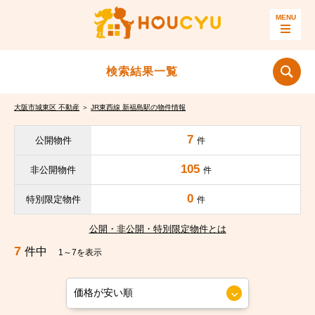
検索結果一覧
大阪市城東区 不動産
＞
JR東西線 新福島駅の物件情報
7
公開物件
件
105
非公開物件
件
0
特別限定物件
件
公開・非公開・特別限定物件とは
7
件中
1～7を表示