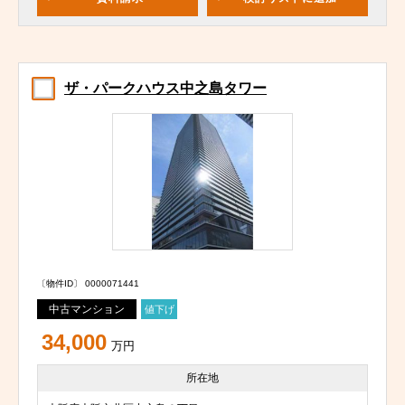
ザ・パークハウス中之島タワー
〔物件ID〕 0000071441
中古マンション
値下げ
34,000
万円
所在地