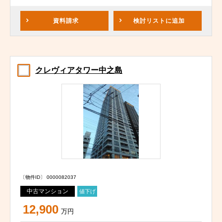
資料請求
検討リスト
に追加
クレヴィアタワー中之島
〔物件ID〕 0000082037
中古マンション
値下げ
12,900
万円