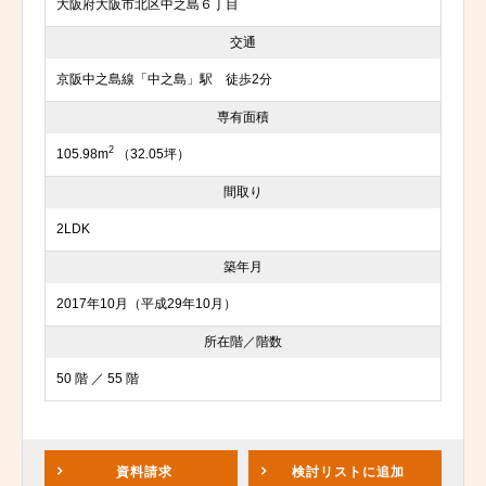
大阪府大阪市北区中之島６丁目
交通
京阪中之島線「中之島」駅 徒歩2分
専有面積
2
105.98m
（32.05坪）
間取り
2LDK
築年月
2017年10月（平成29年10月）
所在階／階数
50 階 ／ 55 階
資料請求
検討リスト
に追加