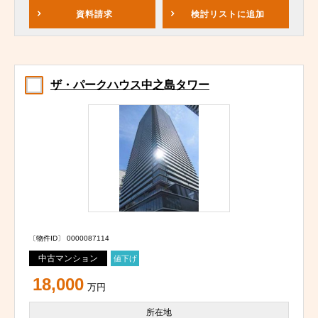
資料請求
検討リスト
に追加
ザ・パークハウス中之島タワー
〔物件ID〕 0000087114
中古マンション
値下げ
18,000
万円
所在地