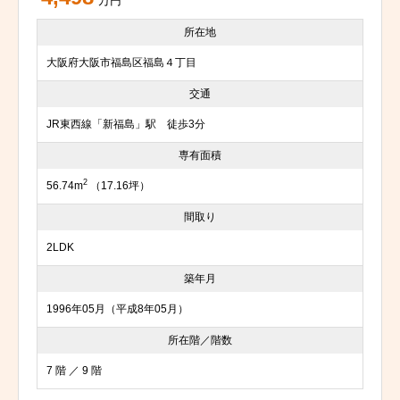
万円
所在地
大阪府大阪市福島区福島４丁目
交通
JR東西線「新福島」駅 徒歩3分
専有面積
2
56.74m
（17.16坪）
間取り
2LDK
築年月
1996年05月（平成8年05月）
所在階／階数
7 階 ／ 9 階