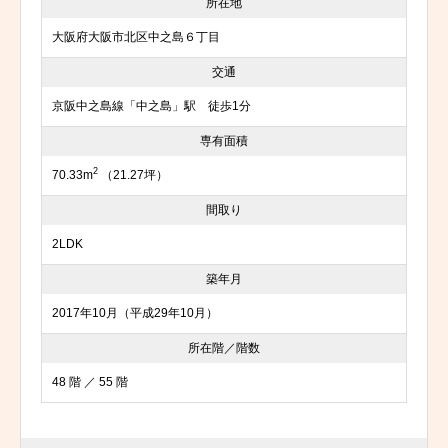
所在地
大阪府大阪市北区中之島６丁目
交通
京阪中之島線「中之島」駅 徒歩1分
専有面積
2
70.33m
（21.27坪）
間取り
2LDK
築年月
2017年10月（平成29年10月）
所在階／階数
48 階 ／ 55 階