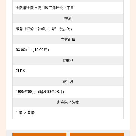
大阪府大阪市淀川区三津屋北２丁目
交通
阪急神戸線「神崎川」駅 徒歩9分
専有面積
2
63.00m
（19.05坪）
間取り
2LDK
築年月
1985年08月（昭和60年08月）
所在階／階数
1 階 ／ 8 階