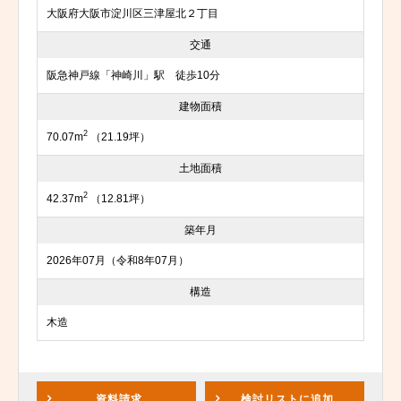
大阪府大阪市淀川区三津屋北２丁目
交通
阪急神戸線「神崎川」駅 徒歩10分
建物面積
2
70.07m
（21.19坪）
土地面積
2
42.37m
（12.81坪）
築年月
2026年07月（令和8年07月）
構造
木造
資料請求
検討リスト
に追加