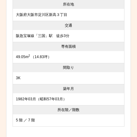
所在地
大阪府大阪市淀川区新高３丁目
交通
阪急宝塚線「三国」駅 徒歩3分
専有面積
2
49.05m
（14.83坪）
間取り
3K
築年月
1982年03月（昭和57年03月）
所在階／階数
5 階 ／ 7 階