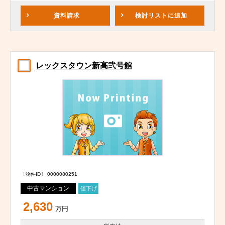
資料請求
検討リスト
に追加
レックスタウン新高弐号館
〔物件ID〕 0000080251
中古マンション
値下げ
2,630
万円