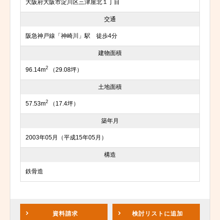
大阪府大阪市淀川区三津屋北１丁目
交通
阪急神戸線「神崎川」駅 徒歩4分
建物面積
2
96.14m
（29.08坪）
土地面積
2
57.53m
（17.4坪）
築年月
2003年05月（平成15年05月）
構造
鉄骨造
資料請求
検討リスト
に追加