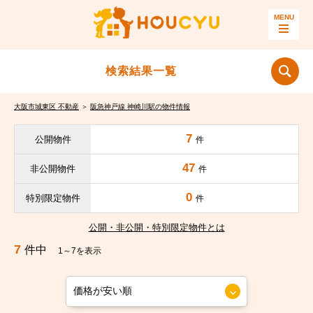
検索結果一覧
大阪市城東区 不動産
＞
阪急神戸線 神崎川駅の物件情報
7
公開物件
件
47
非公開物件
件
0
特別限定物件
件
公開・非公開・特別限定物件とは
7
件中
1～7を表示