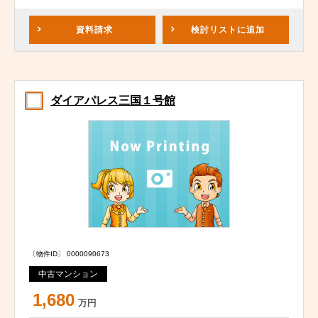
資料請求
検討リスト
に追加
ダイアパレス三国１号館
〔物件ID〕 0000090673
中古マンション
1,680
万円