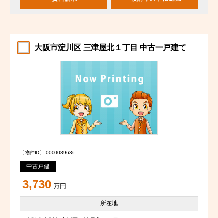
大阪市淀川区 三津屋北１丁目 中古一戸建て
〔物件ID〕 0000089636
中古戸建
3,730
万円
所在地