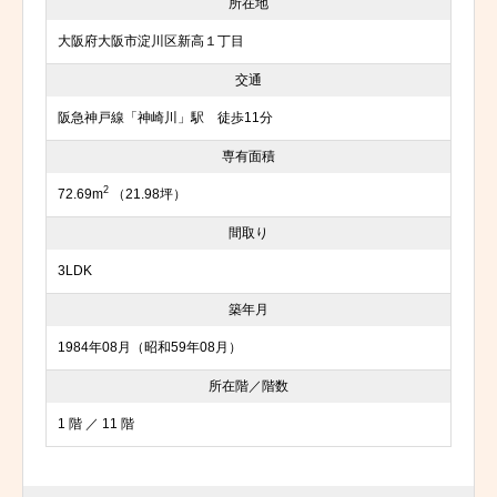
所在地
大阪府大阪市淀川区新高１丁目
交通
阪急神戸線「神崎川」駅 徒歩11分
専有面積
2
72.69m
（21.98坪）
間取り
3LDK
築年月
1984年08月（昭和59年08月）
所在階／階数
1 階 ／ 11 階