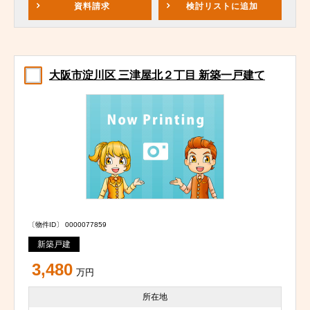
資料請求
検討リスト
に追加
大阪市淀川区 三津屋北２丁目 新築一戸建て
〔物件ID〕 0000077859
新築戸建
3,480
万円
所在地