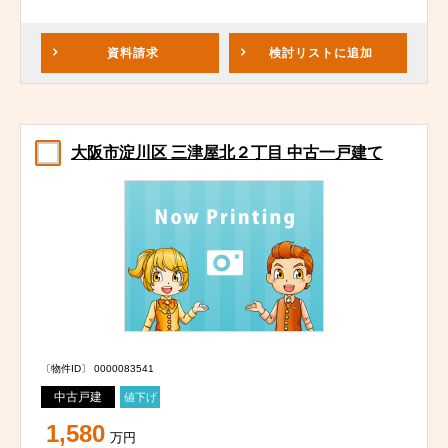
資料請求
検討リスト
に追加
大阪市淀川区 三津屋北２丁目 中古一戸建て
〔物件ID〕 0000083541
中古戸建
値下げ
1,580
万円