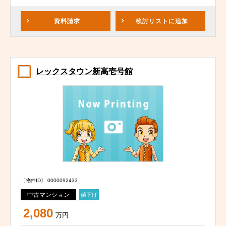
資料請求
検討リスト
に追加
レックスタウン新高壱号館
〔物件ID〕 0000092433
中古マンション
値下げ
2,080
万円