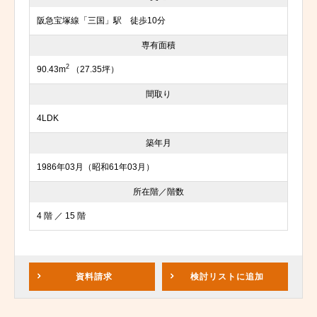
阪急宝塚線「三国」駅 徒歩10分
専有面積
2
90.43m
（27.35坪）
間取り
4LDK
築年月
1986年03月（昭和61年03月）
所在階／階数
4 階 ／ 15 階
資料請求
検討リスト
に追加