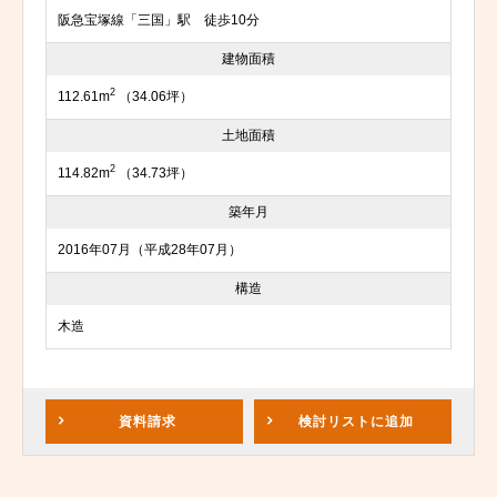
阪急宝塚線「三国」駅 徒歩10分
建物面積
2
112.61m
（34.06坪）
土地面積
2
114.82m
（34.73坪）
築年月
2016年07月（平成28年07月）
構造
木造
資料請求
検討リスト
に追加