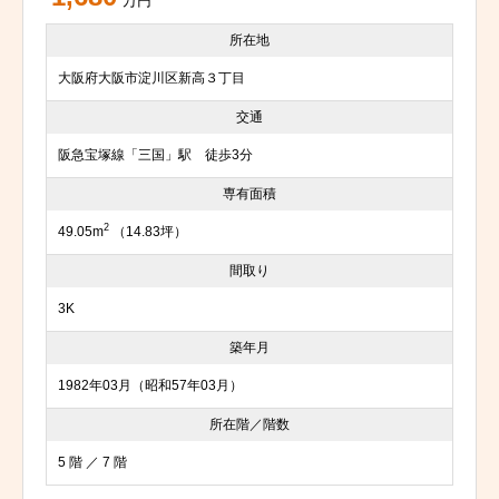
万円
所在地
大阪府大阪市淀川区新高３丁目
交通
阪急宝塚線「三国」駅 徒歩3分
専有面積
2
49.05m
（14.83坪）
間取り
3K
築年月
1982年03月（昭和57年03月）
所在階／階数
5 階 ／ 7 階