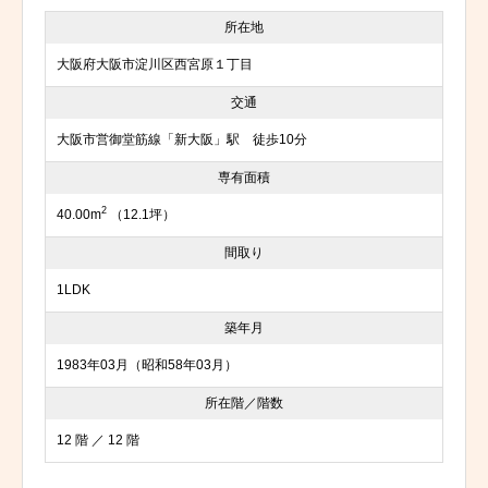
所在地
大阪府大阪市淀川区西宮原１丁目
交通
大阪市営御堂筋線「新大阪」駅 徒歩10分
専有面積
2
40.00m
（12.1坪）
間取り
1LDK
築年月
1983年03月（昭和58年03月）
所在階／階数
12 階 ／ 12 階