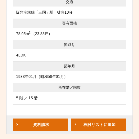
交通
阪急宝塚線「三国」駅 徒歩10分
専有面積
2
78.95m
（23.88坪）
間取り
4LDK
築年月
1983年01月（昭和58年01月）
所在階／階数
5 階 ／ 15 階
資料請求
検討リスト
に追加