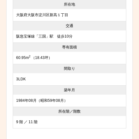
所在地
大阪府大阪市淀川区新高１丁目
交通
阪急宝塚線「三国」駅 徒歩10分
専有面積
2
60.95m
（18.43坪）
間取り
3LDK
築年月
1984年08月（昭和59年08月）
所在階／階数
9 階 ／ 11 階