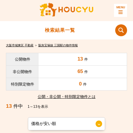
検索結果一覧
大阪市城東区 不動産
＞
阪急宝塚線 三国駅の物件情報
13
公開物件
件
65
非公開物件
件
0
特別限定物件
件
公開・非公開・特別限定物件とは
13
件中
1～13を表示