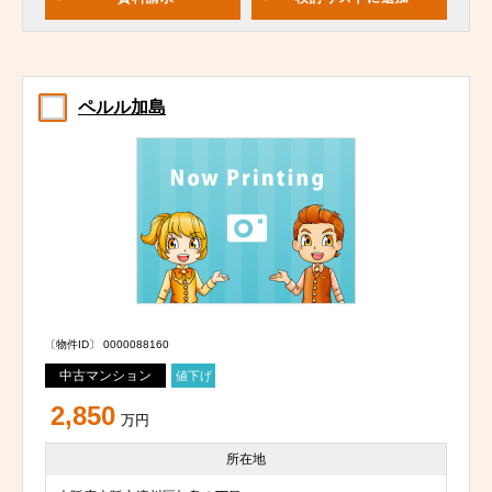
ペルル加島
〔物件ID〕 0000088160
中古マンション
値下げ
2,850
万円
所在地