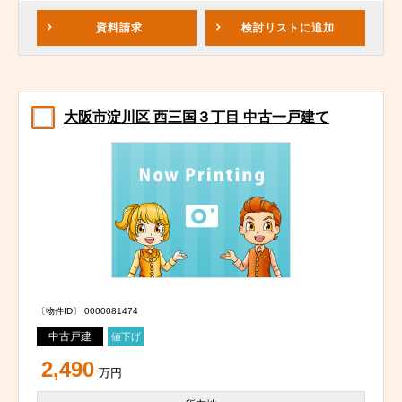
資料請求
検討リスト
に追加
大阪市淀川区 西三国３丁目 中古一戸建て
〔物件ID〕 0000081474
中古戸建
値下げ
2,490
万円