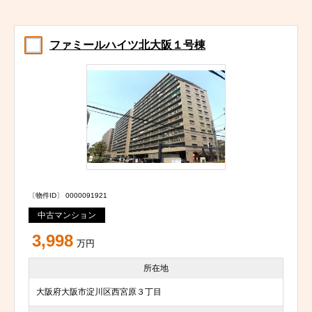
ファミールハイツ北大阪１号棟
〔物件ID〕 0000091921
中古マンション
3,998
万円
所在地
大阪府大阪市淀川区西宮原３丁目