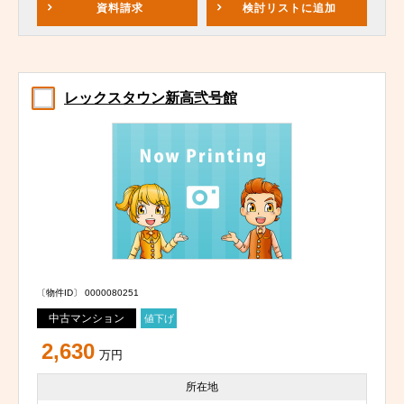
資料請求
検討リスト
に追加
レックスタウン新高弐号館
〔物件ID〕 0000080251
中古マンション
値下げ
2,630
万円
所在地