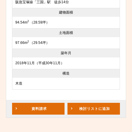
阪急宝塚線「三国」駅 徒歩14分
建物面積
2
94.54m
（28.59坪）
土地面積
2
97.66m
（29.54坪）
築年月
2018年11月（平成30年11月）
構造
木造
資料請求
検討リスト
に追加