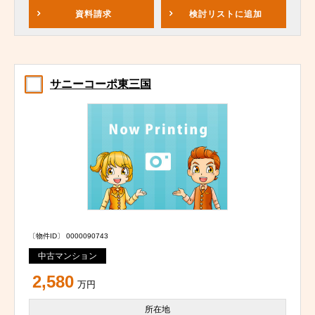
資料請求
検討リスト
に追加
サニーコーポ東三国
〔物件ID〕 0000090743
中古マンション
2,580
万円
所在地