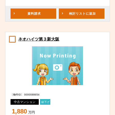
資料請求
検討リスト
に追加
ネオハイツ第３新大阪
〔物件ID〕 0000088654
中古マンション
値下げ
1,880
万円