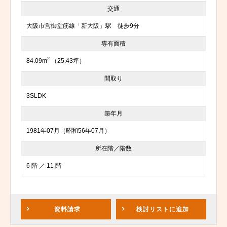
交通
大阪市営御堂筋線「新大阪」駅 徒歩9分
専有面積
2
84.09m
（25.43坪）
間取り
3SLDK
築年月
1981年07月（昭和56年07月）
所在階／階数
6 階 ／ 11 階
資料請求
検討リスト
に追加