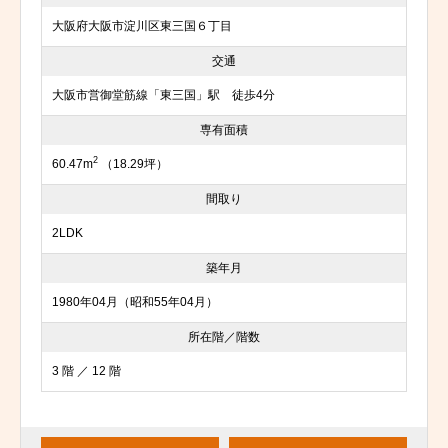
大阪府大阪市淀川区東三国６丁目
交通
大阪市営御堂筋線「東三国」駅 徒歩4分
専有面積
2
60.47m
（18.29坪）
間取り
2LDK
築年月
1980年04月（昭和55年04月）
所在階／階数
3 階 ／ 12 階