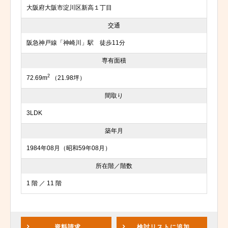
大阪府大阪市淀川区新高１丁目
交通
阪急神戸線「神崎川」駅 徒歩11分
専有面積
2
72.69m
（21.98坪）
間取り
3LDK
築年月
1984年08月（昭和59年08月）
所在階／階数
1 階 ／ 11 階
資料請求
検討リスト
に追加