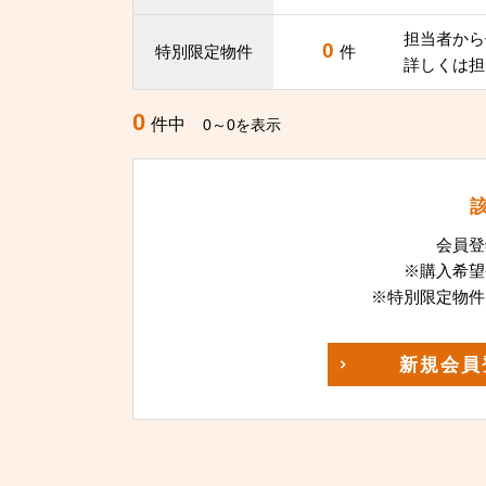
担当者から
0
特別限定物件
件
詳しくは担
0
件中
0～0を表示
会員登
※購入希望
※特別限定物件
新規
会員