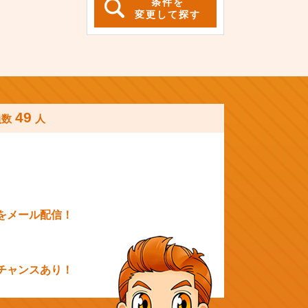
条件を
変更して探す
49
員数
人
をメール配信！
チャンスあり！