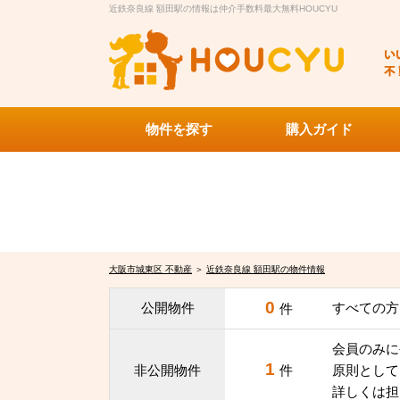
近鉄奈良線 額田駅の情報は仲介手数料最大無料HOUCYU
物件を探す
購入ガイド
大阪市城東区 不動産
＞
近鉄奈良線 額田駅の物件情報
0
公開物件
すべての方
件
会員のみに
1
非公開物件
件
原則として
詳しくは担