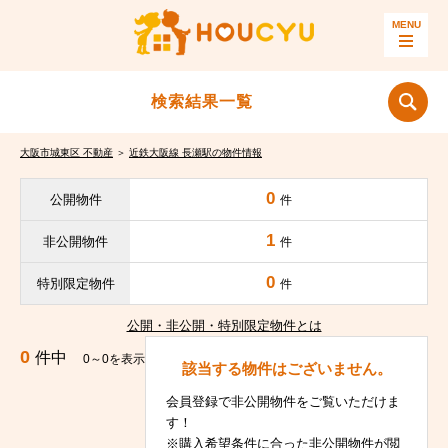
検索結果一覧
大阪市城東区 不動産
＞
近鉄大阪線 長瀬駅の物件情報
0
公開物件
件
1
非公開物件
件
0
特別限定物件
件
公開・非公開・特別限定物件とは
0
件中
0～0を表示
該当する物件はございません。
会員登録で非公開物件をご覧いただけま
す！
※購入希望条件に合った非公開物件が閲