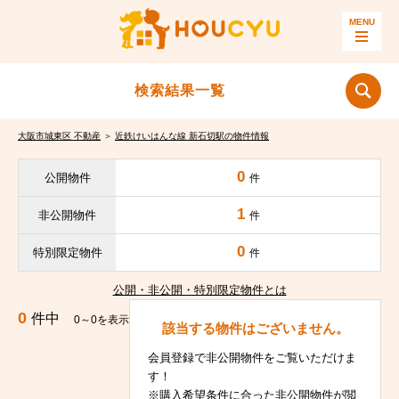
検索結果一覧
大阪市城東区 不動産
＞
近鉄けいはんな線 新石切駅の物件情報
0
公開物件
件
1
非公開物件
件
0
特別限定物件
件
公開・非公開・特別限定物件とは
0
件中
0～0を表示
該当する物件はございません。
会員登録で非公開物件をご覧いただけま
す！
※購入希望条件に合った非公開物件が閲