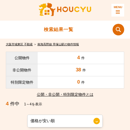
検索結果一覧
大阪市城東区 不動産
＞
南海高野線 帝塚山駅の物件情報
4
公開物件
件
38
非公開物件
件
0
特別限定物件
件
公開・非公開・特別限定物件とは
4
件中
1～4を表示