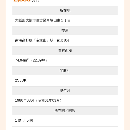
万円
所在地
大阪府大阪市住吉区帝塚山東１丁目
交通
南海高野線「帝塚山」駅 徒歩8分
専有面積
2
74.04m
（22.39坪）
間取り
2SLDK
築年月
1986年03月（昭和61年03月）
所在階／階数
1 階 ／ 5 階