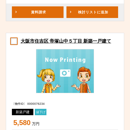
資料請求
検討リスト
に追加
大阪市住吉区 帝塚山中５丁目 新築一戸建て
〔物件ID〕 0000076234
新築戸建
値下げ
5,580
万円