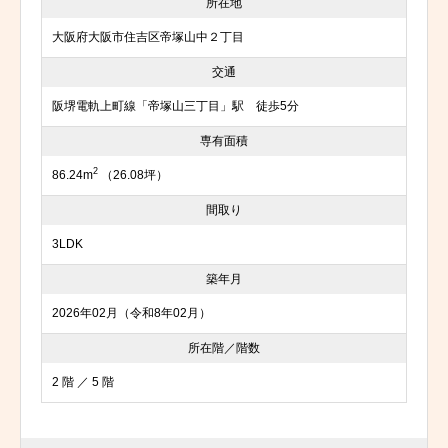
所在地
大阪府大阪市住吉区帝塚山中２丁目
交通
阪堺電軌上町線「帝塚山三丁目」駅 徒歩5分
専有面積
2
86.24m
（26.08坪）
間取り
3LDK
築年月
2026年02月（令和8年02月）
所在階／階数
2 階 ／ 5 階