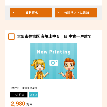
資料請求
検討リスト
に追加
大阪市住吉区 帝塚山中５丁目 中古一戸建て
〔物件ID〕 0000081469
中古戸建
値下げ
2,980
万円