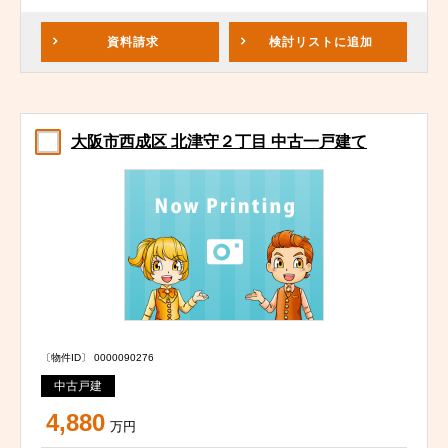
資料請求
検討リスト
に追加
大阪市西成区 北津守２丁目 中古一戸建て
〔物件ID〕 0000090276
中古戸建
4,880
万円