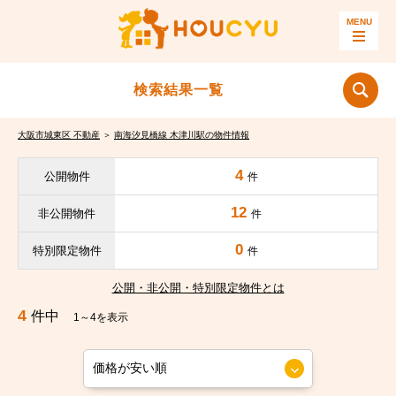
検索結果一覧
大阪市城東区 不動産
＞
南海汐見橋線 木津川駅の物件情報
4
公開物件
件
12
非公開物件
件
0
特別限定物件
件
公開・非公開・特別限定物件とは
4
件中
1～4を表示