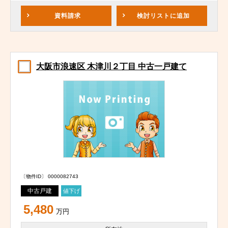
資料請求
検討リスト
に追加
大阪市浪速区 木津川２丁目 中古一戸建て
〔物件ID〕 0000082743
中古戸建
値下げ
5,480
万円