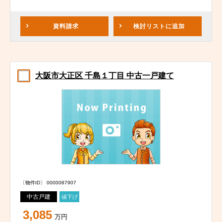
資料請求
検討リスト
に追加
大阪市大正区 千島１丁目 中古一戸建て
〔物件ID〕 0000087907
中古戸建
値下げ
3,085
万円