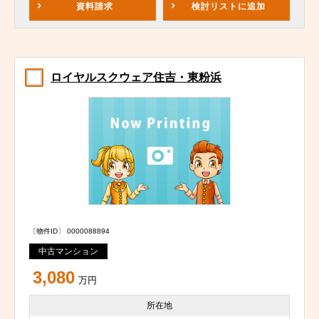
資料請求
検討リスト
に追加
ロイヤルスクウェア住吉・東粉浜
〔物件ID〕 0000088894
中古マンション
3,080
万円
所在地