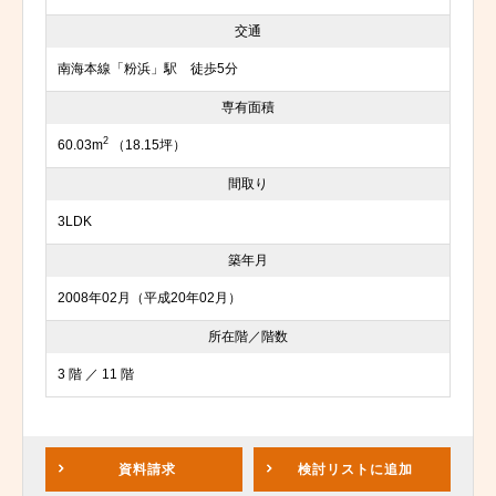
交通
南海本線「粉浜」駅 徒歩5分
専有面積
2
60.03m
（18.15坪）
間取り
3LDK
築年月
2008年02月（平成20年02月）
所在階／階数
3 階 ／ 11 階
資料請求
検討リスト
に追加