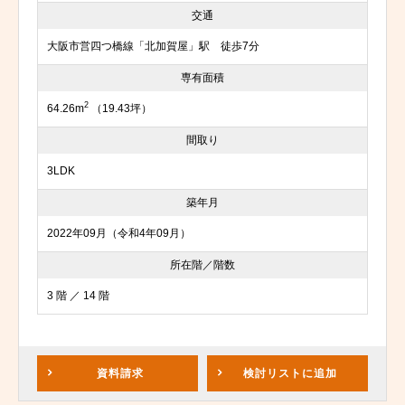
交通
大阪市営四つ橋線「北加賀屋」駅 徒歩7分
専有面積
2
64.26m
（19.43坪）
間取り
3LDK
築年月
2022年09月（令和4年09月）
所在階／階数
3 階 ／ 14 階
資料請求
検討リスト
に追加