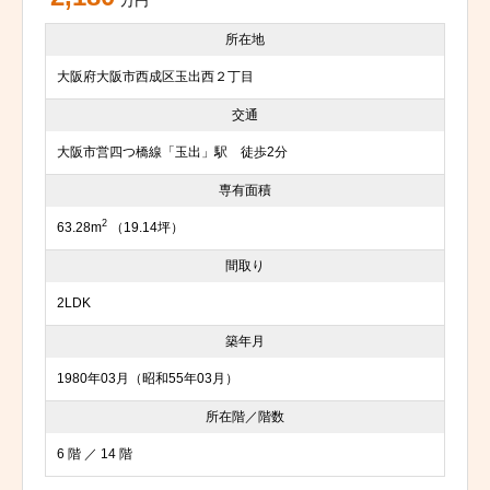
万円
所在地
大阪府大阪市西成区玉出西２丁目
交通
大阪市営四つ橋線「玉出」駅 徒歩2分
専有面積
2
63.28m
（19.14坪）
間取り
2LDK
築年月
1980年03月（昭和55年03月）
所在階／階数
6 階 ／ 14 階