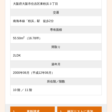
大阪府大阪市住吉区東粉浜３丁目
交通
南海本線「粉浜」駅 徒歩2分
専有面積
2
55.50m
（16.78坪）
間取り
2LDK
築年月
2000年06月（平成12年06月）
所在階／階数
10 階 ／ 11 階
資料請求
検討リスト
に追加