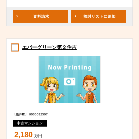
資料請求
検討リスト
に追加
エバーグリーン第２住吉
〔物件ID〕 0000092507
中古マンション
2,180
万円