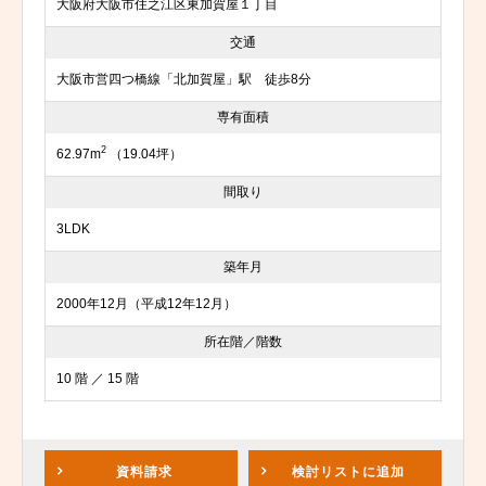
大阪府大阪市住之江区東加賀屋１丁目
交通
大阪市営四つ橋線「北加賀屋」駅 徒歩8分
専有面積
2
62.97m
（19.04坪）
間取り
3LDK
築年月
2000年12月（平成12年12月）
所在階／階数
10 階 ／ 15 階
資料請求
検討リスト
に追加