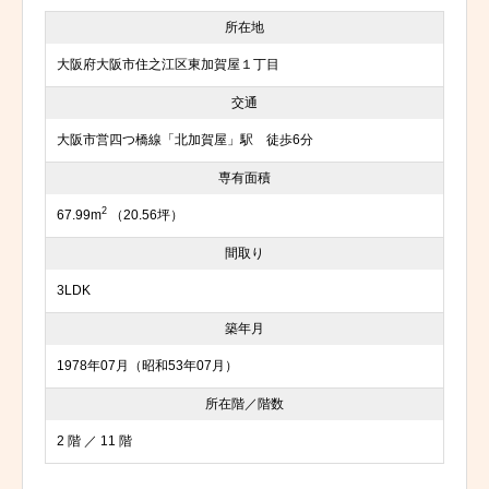
所在地
大阪府大阪市住之江区東加賀屋１丁目
交通
大阪市営四つ橋線「北加賀屋」駅 徒歩6分
専有面積
2
67.99m
（20.56坪）
間取り
3LDK
築年月
1978年07月（昭和53年07月）
所在階／階数
2 階 ／ 11 階