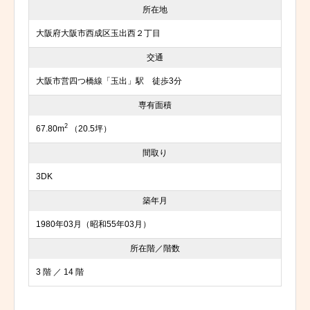
所在地
大阪府大阪市西成区玉出西２丁目
交通
大阪市営四つ橋線「玉出」駅 徒歩3分
専有面積
2
67.80m
（20.5坪）
間取り
3DK
築年月
1980年03月（昭和55年03月）
所在階／階数
3 階 ／ 14 階