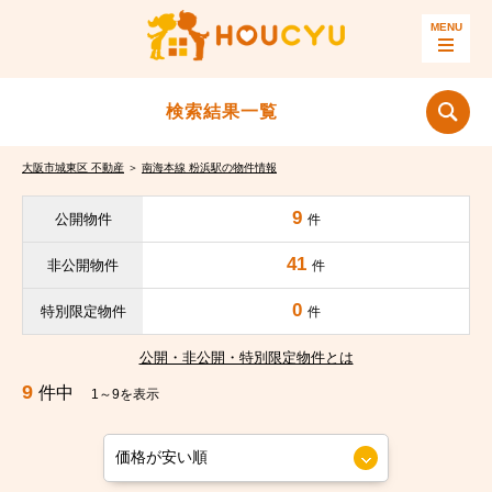
検索結果一覧
大阪市城東区 不動産
＞
南海本線 粉浜駅の物件情報
9
公開物件
件
41
非公開物件
件
0
特別限定物件
件
公開・非公開・特別限定物件とは
9
件中
1～9を表示