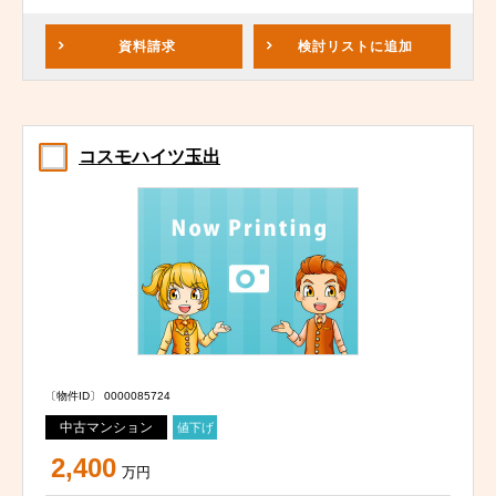
資料請求
検討リスト
に追加
コスモハイツ玉出
〔物件ID〕 0000085724
中古マンション
値下げ
2,400
万円