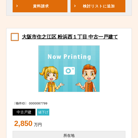
資料請求
検討リスト
に追加
大阪市住之江区 粉浜西１丁目 中古一戸建て
〔物件ID〕 0000087799
中古戸建
値下げ
2,850
万円
所在地