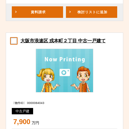
資料請求
検討リスト
に追加
大阪市浪速区 戎本町２丁目 中古一戸建て
〔物件ID〕 0000084043
中古戸建
7,900
万円