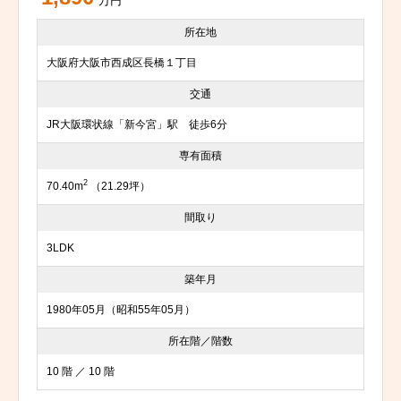
万円
所在地
大阪府大阪市西成区長橋１丁目
交通
JR大阪環状線「新今宮」駅 徒歩6分
専有面積
2
70.40m
（21.29坪）
間取り
3LDK
築年月
1980年05月（昭和55年05月）
所在階／階数
10 階 ／ 10 階