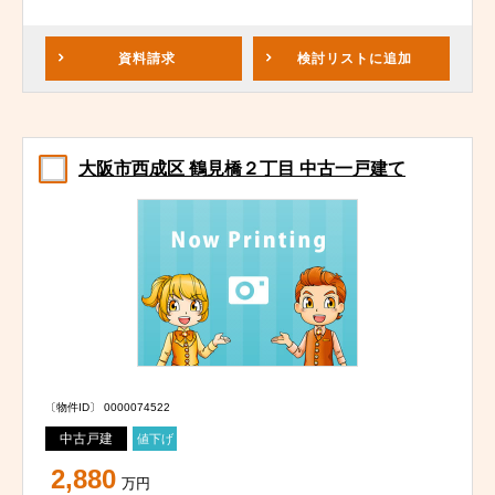
資料請求
検討リスト
に追加
大阪市西成区 鶴見橋２丁目 中古一戸建て
〔物件ID〕 0000074522
中古戸建
値下げ
2,880
万円