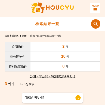
検索結果一覧
大阪市城東区 不動産
＞
南海本線 新今宮駅の物件情報
3
公開物件
件
10
非公開物件
件
0
特別限定物件
件
公開・非公開・特別限定物件とは
3
件中
1～3を表示