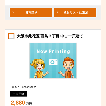
資料請求
検討リスト
に追加
大阪市此花区 酉島３丁目 中古一戸建て
〔物件ID〕 0000092905
中古戸建
2,880
万円