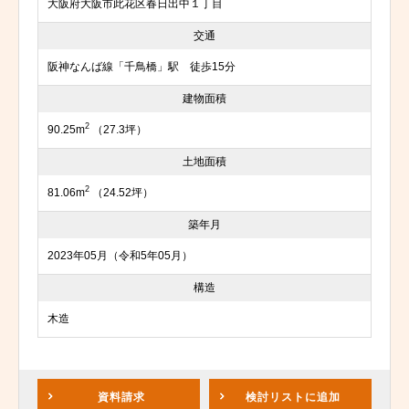
大阪府大阪市此花区春日出中１丁目
交通
阪神なんば線「千鳥橋」駅 徒歩15分
建物面積
2
90.25m
（27.3坪）
土地面積
2
81.06m
（24.52坪）
築年月
2023年05月（令和5年05月）
構造
木造
資料請求
検討リスト
に追加