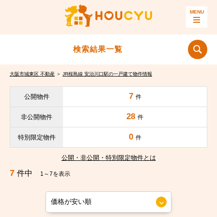
検索結果一覧
大阪市城東区 不動産
＞
JR桜島線 安治川口駅の一戸建て物件情報
7
公開物件
件
28
非公開物件
件
0
特別限定物件
件
公開・非公開・特別限定物件とは
7
件中
1～7を表示