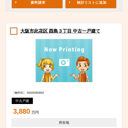
資料請求
検討リスト
に追加
大阪市此花区 酉島３丁目 中古一戸建て
〔物件ID〕 0000090960
中古戸建
3,880
万円
所在地