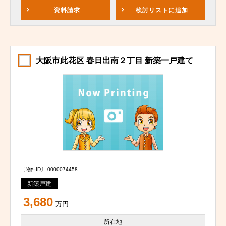
資料請求
検討リスト
に追加
大阪市此花区 春日出南２丁目 新築一戸建て
〔物件ID〕 0000074458
新築戸建
3,680
万円
所在地