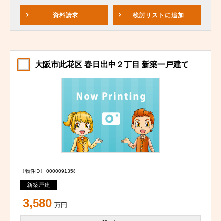
資料請求
検討リスト
に追加
大阪市此花区 春日出中２丁目 新築一戸建て
〔物件ID〕 0000091358
新築戸建
3,580
万円