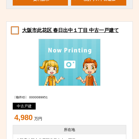
大阪市此花区 春日出中１丁目 中古一戸建て
〔物件ID〕 0000089951
中古戸建
4,980
万円
所在地