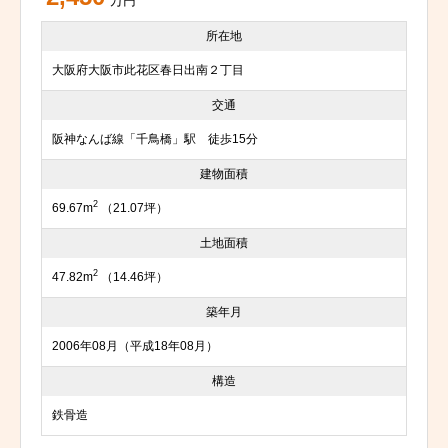
万円
所在地
大阪府大阪市此花区春日出南２丁目
交通
阪神なんば線「千鳥橋」駅 徒歩15分
建物面積
2
69.67m
（21.07坪）
土地面積
2
47.82m
（14.46坪）
築年月
2006年08月（平成18年08月）
構造
鉄骨造