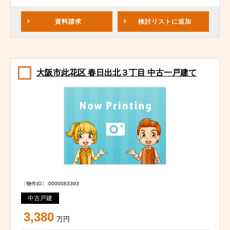
資料請求
検討リスト
に追加
大阪市此花区 春日出北３丁目 中古一戸建て
〔物件ID〕 0000083393
中古戸建
3,380
万円