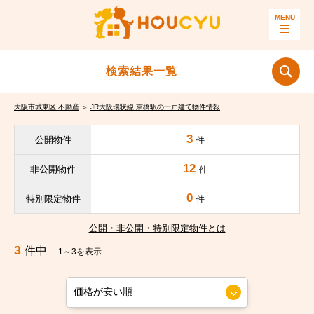
検索結果一覧
大阪市城東区 不動産
＞
JR大阪環状線 京橋駅の一戸建て物件情報
3
公開物件
件
12
非公開物件
件
0
特別限定物件
件
公開・非公開・特別限定物件とは
3
件中
1～3を表示