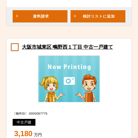
資料請求
検討リスト
に追加
大阪市城東区 鴫野西１丁目 中古一戸建て
〔物件ID〕 0000087776
中古戸建
3,180
万円