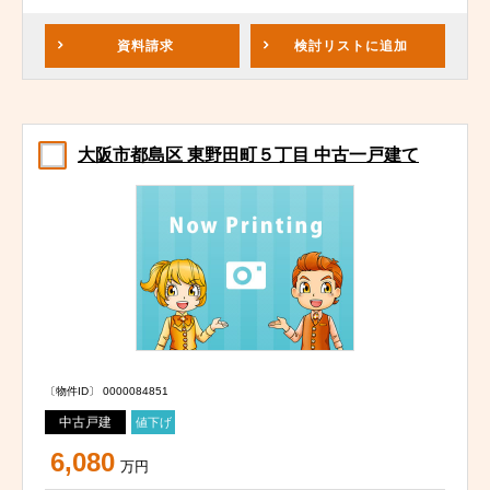
資料請求
検討リスト
に追加
大阪市都島区 東野田町５丁目 中古一戸建て
〔物件ID〕 0000084851
中古戸建
値下げ
6,080
万円