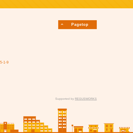
Pagetop
1-9
Supported by
REGUSWORKS