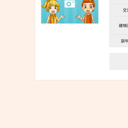
交
建物
築