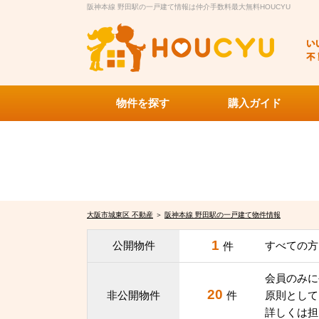
阪神本線 野田駅の一戸建て情報は仲介手数料最大無料HOUCYU
物件を探す
購入ガイド
大阪市城東区 不動産
＞
阪神本線 野田駅の一戸建て物件情報
1
公開物件
すべての方
件
会員のみに
20
非公開物件
件
原則として
詳しくは担