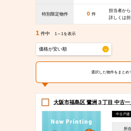
担当者から
0
特別限定物件
件
詳しくは担
1
件中
1～1を表示
選択した物件をまとめ
大阪市福島区 鷺洲３丁目 中古
中古戸建
所