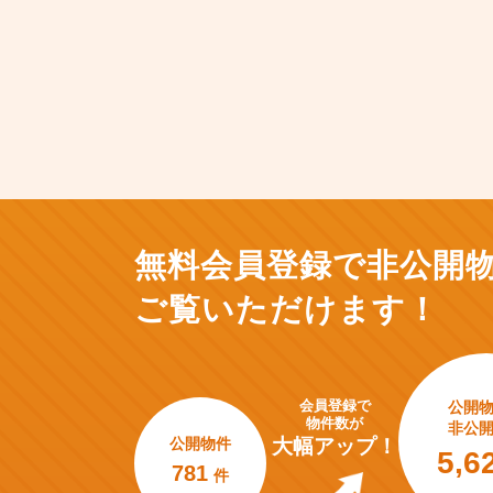
無料会員登録で非公開
ご覧いただけます！
会員登録で
公開
物件数が
非公
公開物件
大幅アップ！
5,6
781
件