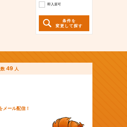
即入居可
条件を
変更して探す
49
員数
人
をメール配信！