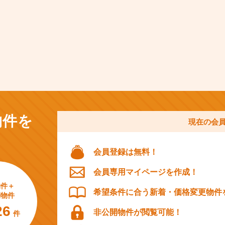
物件を
現在の会
会員登録は無料！
会員専用マイページを作成！
物件＋
希望条件に合う新着・価格変更物件
開物件
26
非公開物件が閲覧可能！
件