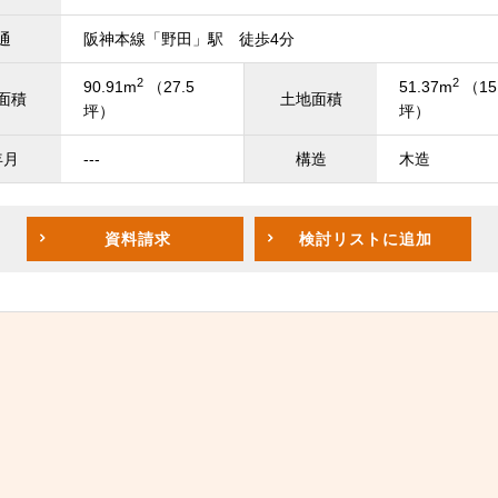
通
阪神本線「野田」駅 徒歩4分
2
2
90.91m
（27.5
51.37m
（15
面積
土地面積
坪）
坪）
年月
---
構造
木造
資料請求
検討リスト
に追加