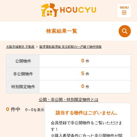
検索結果一覧
大阪市城東区 不動産
＞
阪堺電軌阪堺線 安立町駅の一戸建て物件情報
0
公開物件
件
5
非公開物件
件
0
特別限定物件
件
公開・非公開・特別限定物件とは
0
件中
0～0を表示
該当する物件はございません。
会員登録で非公開物件をご覧いただけま
す！
※購入希望条件に合った非公開物件が閲